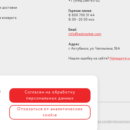
+7 (996) 266-45-02
я доставки
Горячая линия
8 800 700 51 44
я возврата
8:00 - 20:00 мск
Email
info@astmarket.com
Адрес
г. Ахтубинск, ул. Чаплыгина, 18А
Нашли ошибку на сайте?
Напишите н
я
Согласен на обработку
персональных данных
Отказаться от аналитических
cookie
ет-магазин "АстМаркет". У нас есть всё!
Политика конфиденциальн