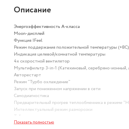
Описание
Энергоэффективность А-класса
Moon-дисплей
Функция IFeel
Режим поддержания положительной температуры (+8С)
Индикация целевой/комнатной температуры
4х скоростной вентилятор
Мультифильтр 3-in-1 (Катехиновый, серебряно-ионный,
Авторестарт
Режим "Турбо охлаждение"
Запуск при пониженном напряжении в сети
Самодиагностика
Предварительный прогрев теплообменника в режиме "Н
Интеллектуальный режим разморозки
Таймер включения и выключения
Показать полностью
Блокировка кнопок на пульте управления