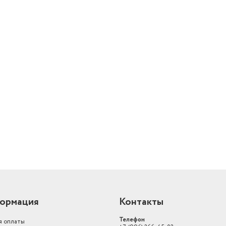
Дополнительная информация
самодиагностика, теп
Тип фильтра
мультифильтр
й
ормация
Контакты
Телефон
я оплаты