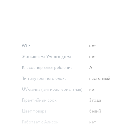
ления
Wi-Fi
нет
Экосистема Умного дома
нет
Класс энергопотребления
A
Тип внутреннего блока
настенный
UV-лампа ( антибактериальная)
нет
Гарантийный срок
3 года
Цвет товара
белый
Работает с Алисой
нет