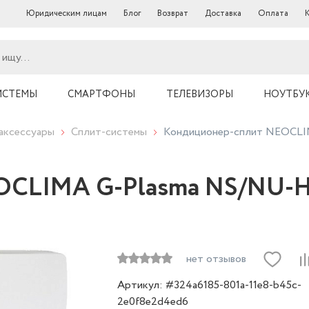
Юридическим лицам
Блог
Возврат
Доставка
Оплата
ИСТЕМЫ
СМАРТФОНЫ
ТЕЛЕВИЗОРЫ
НОУТБУ
аксессуары
Сплит-системы
Кондиционер-сплит NEOCL
OCLIMA G-Plasma NS/NU-
нет отзывов
Артикул: #324a6185-801a-11e8-b45c-
2e0f8e2d4ed6