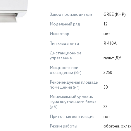
Завод производитель
GREE (КНР)
Модельный ряд
12
Инвертор
нет
Тип хладагента
R 410A
Дистанционное
управление
пульт ДУ
Мощность при
охлаждении (Вт)
3250
Рекомендуемая площадь
помещения (м²)
30
Минимальный уровень
шума внутреннего блока
(дБ)
33
Приточная вентиляция
нет
Режим работы
обогрев, охл