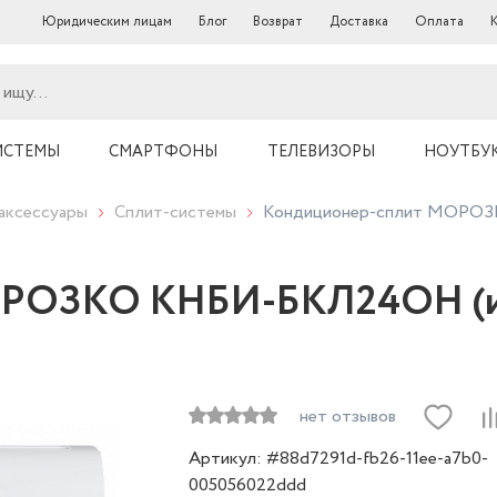
Юридическим лицам
Блог
Возврат
Доставка
Оплата
ИСТЕМЫ
СМАРТФОНЫ
ТЕЛЕВИЗОРЫ
НОУТБУ
аксессуары
Сплит-системы
Кондиционер-сплит МОРОЗ
ОРОЗКО КНБИ-БКЛ24ОН (и
нет отзывов
Артикул: #88d7291d-fb26-11ee-a7b0-
005056022ddd