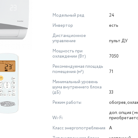
Модельный ряд
24
Инвертор
есть
Дистанционное
управление
пульт ДУ
Мощность при
охлаждении (Вт)
7050
Рекомендуемая площадь
помещения (м²)
71
Минимальный уровень
шума внутреннего блока
(дБ)
33
Режим работы
обогрев, охл
доп. опция ( 
Wi-Fi
приобретаетс
Класс энергопотребления
A