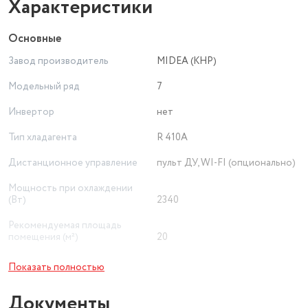
Характеристики
Основные
Завод производитель
MIDEA (КНР)
Модельный ряд
7
Инвертор
нет
Тип хладагента
R 410A
Дистанционное управление
пульт ДУ, WI-FI (опционально)
Мощность при охлаждении
(Вт)
2340
Рекомендуемая площадь
помещения (м²)
20
Минимальный уровень шума
Показать полностью
внутреннего блока (дБ)
26
Документы
Приточная вентиляция
нет