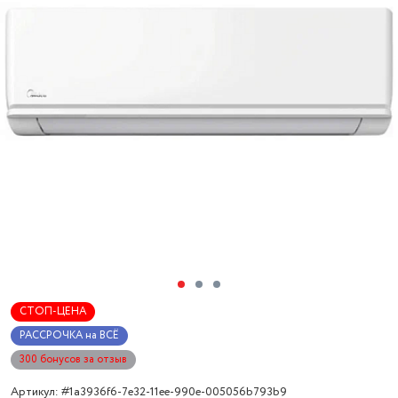
СТОП-ЦЕНА
РАССРОЧКА на ВСЁ
300 бонусов за отзыв
Артикул: #1a3936f6-7e32-11ee-990e-005056b793b9