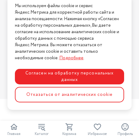
Мы используем файлы cookie и сервис
Условия возврата
Тип внутреннего блока
настенный
Яндекс.Метрика для корректной работы сайта и
Нашли ошибку на сайте?
Напишите нам
.
анализа посещаемости. Нажимая кнопку «Согласен
UV-лампа ( антибактериальная)
нет
на обработку персональных данных», Вы даете
2026 © Интернет-магазин "АстМаркет". У нас есть всё!
Цвет товара
согласие на использование аналитических cookie и
белый
обработку данных с помощью сервиса
Работает с Алисой
доп. опция
Яндекс.Метрика. Вы можете отказаться от
аналитических cookie и оставить только
Политика конфиденциальности
Максимальный уровень шума
необходимые cookie.
Подробнее
.
внутреннего блока (дБ)
38
Количество скоростей
Согласен на обработку персональных
воздушного потока
5
данных
антибактериальный, грубой
Разработка сайта
ASTDESIGN
Тип фильтра
очистки, ультрафиолетовый
Отказаться от аналитических cookie
2
Главная
Каталог
Корзина
Избранное
Профиль