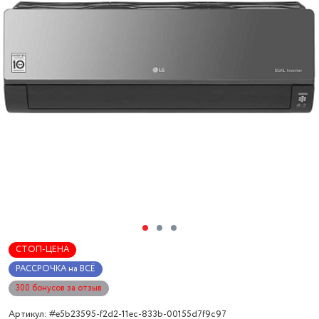
СТОП-ЦЕНА
РАССРОЧКА на ВСЁ
300 бонусов за отзыв
Артикул: #e5b23595-f2d2-11ec-833b-00155d7f9c97