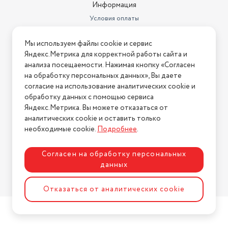
Информация
вентилятора и работы компрессора;
Условия оплаты
Условия доставки
• ускоренное охлаждение и обогрев с направлением
Мы используем файлы cookie и сервис
воздушного потока только вниз.
Условия возврата
Яндекс.Метрика для корректной работы сайта и
Нашли ошибку на сайте?
Напишите нам
.
анализа посещаемости. Нажимая кнопку «Согласен
Доступные функции
на обработку персональных данных», Вы даете
2026 © Интернет-магазин "АстМаркет". У нас есть всё!
Помимо рабочих режимов, аппараты оснастили рядом
согласие на использование аналитических cookie и
функций, обеспечивающих комфорт эксплуатации и
обработку данных с помощью сервиса
длительный срок службы устройств:
Яндекс.Метрика. Вы можете отказаться от
аналитических cookie и оставить только
Политика конфиденциальности
необходимые cookie.
Подробнее
.
Сплит-система LG серии ARTCOOL Mirror инверторная•
автоматическая очистка теплообменников от влаги и
Согласен на обработку персональных
загрязнений;
данных
Разработка сайта
ASTDESIGN
• программирование автоматического включения, которое
Отказаться от аналитических cookie
можно настроить на ближайшие 24 часа;
• автодиагностика, позволяющая своевременно определять