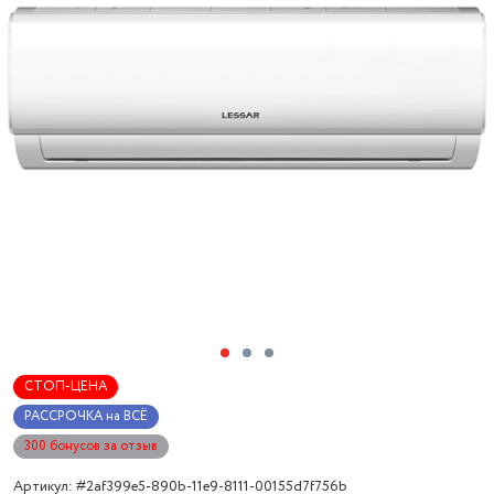
СТОП-ЦЕНА
РАССРОЧКА на ВСЁ
300 бонусов за отзыв
Артикул: #2af399e5-890b-11e9-8111-00155d7f756b