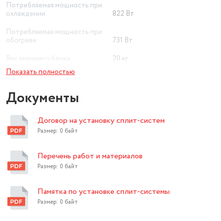
Потребляемая мощность при
охлаждении
822 Вт
Потребляемая мощность при
обогреве
731 Вт
Вес внешнего блока
20 кг
Показать полностью
Вес внутреннего блока
7.7 кг
Документы
Максимальная длина
коммуникаций
25 м
Договор на установку сплит-систем
Обслуживаемая площадь до
26 кв. м
Размер: 0 байт
режим вентиляции (без
охлаждения и обогрева),
Перечень работ и материалов
автоматическое поддержание
температуры, самодиагностика
Размер: 0 байт
Вид
неисправностей, ночной режим
Памятка по установке сплит-системы
Обогрев
охлаждение / обогрев
Размер: 0 байт
Пульт дистанционного
управления
есть