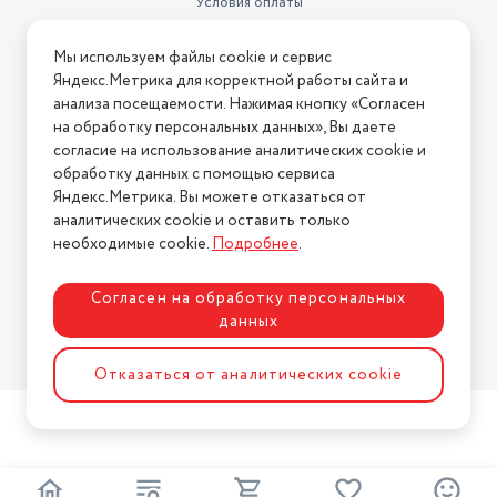
Условия оплаты
Регулировка скорости
Условия доставки
вращения вентилятора
есть, количество скоростей - 3
Мы используем файлы cookie и сервис
Условия возврата
Яндекс.Метрика для корректной работы сайта и
Габариты внутреннего блока
Нашли ошибку на сайте?
Напишите нам
.
анализа посещаемости. Нажимая кнопку «Согласен
сплит-системы или мобильного
на обработку персональных данных», Вы даете
кондиционера (ШxВxГ)
71.5x28.5x19.4 см
2026 © Интернет-магазин "АстМаркет". У нас есть всё!
согласие на использование аналитических cookie и
Максимальный воздушный
обработку данных с помощью сервиса
поток
6.95 куб. м/мин
Яндекс.Метрика. Вы можете отказаться от
аналитических cookie и оставить только
Политика конфиденциальности
Тип кондиционера
настенная сплит-система
необходимые cookie.
Подробнее
.
Таймер включения/выключения
есть
Согласен на обработку персональных
Фаза
однофазный
данных
Мощность в режиме
Разработка сайта
ASTDESIGN
охлаждения
2640 Вт
Отказаться от аналитических cookie