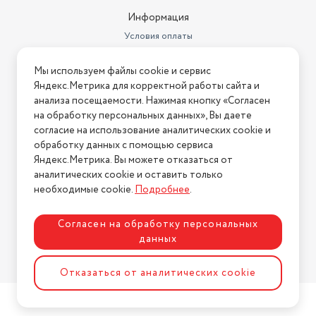
кондиционера (ШxВxГ)
72x27x49.5 см
Информация
Фильтр тонкой очистки
Условия оплаты
воздуха
есть
Условия доставки
Максимальный уровень шума
37.5 Дб
Мы используем файлы cookie и сервис
Условия возврата
Яндекс.Метрика для корректной работы сайта и
Внутреннего блока сплит-
Нашли ошибку на сайте?
Напишите нам
.
анализа посещаемости. Нажимая кнопку «Согласен
системы или мобильного
кондиционера (ШxВxГ)
83.5x20.8x29.5 см
на обработку персональных данных», Вы даете
2026 © Интернет-магазин "АстМаркет". У нас есть всё!
согласие на использование аналитических cookie и
Габариты транспортной
обработку данных с помощью сервиса
упаковки
60х90х30 см
Яндекс.Метрика. Вы можете отказаться от
аналитических cookie и оставить только
Политика конфиденциальности
Вес в транспортной упаковке
35 кг
необходимые cookie.
Подробнее
.
Потребляемая мощность при
обогреве
1018 Вт
Согласен на обработку персональных
данных
Тип кондиционера
сплит-система
Разработка сайта
ASTDESIGN
Потребляемая мощность при
Отказаться от аналитических cookie
охлаждении
1165 Вт
воздушный фильтр, фильтр