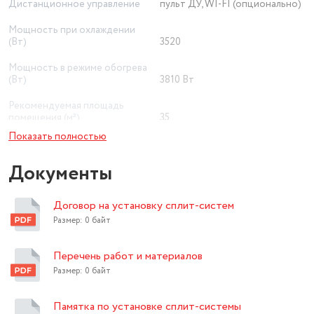
Дистанционное управление
пульт ДУ, WI-FI (опционально)
Мощность при охлаждении
(Вт)
3520
Мощность в режиме обогрева
(Вт)
3810 Вт
Рекомендуемая площадь
помещения (м²)
35
Показать полностью
Минимальный уровень шума
внутреннего блока (дБ)
25
Документы
Приточная вентиляция
нет
Договор на установку сплит-систем
вентиляция, турбо,
Автоматический режим,
Размер: 0 байт
Ночной режим, Режим
Дополнительные режимы
быстрого охлаждения
Перечень работ и материалов
Ионизация воздуха
есть
Размер: 0 байт
доп. опция ( модуль
Памятка по установке сплит-системы
Wi-Fi
приобретается отдельно)