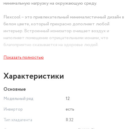
минимальную нагрузку на окружающую среду.
Flexcool – это привлекательный минималистичный дизайн в
белом цвете, который прекрасно дополняет любой
интерьер. Встроенный ионизатор очищает воздух и
наполняет помещение отрицательными ионами, что
благоприятно сказывается на здоровье людей.
Показать полностью
Сплит-системы Flexcool обеспечивают оптимальное
охлаждение даже при экстремально высоких температурах
окружающей среды — до +50 градусов. Благодаря
Характеристики
трехмерному воздушному потоку помещение охлаждается
равномерно на всей площади.
Основные
Модельный ряд
12
Инвертор
есть
Тип хладагента
R 32