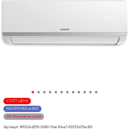
СТОП-ЦЕНА
РАССРОЧКА на ВСЁ
300 бонусов за отзыв
Артикул: #0524df59-0681-11ee-84a7-00155d7fac80