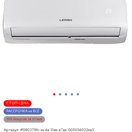
СТОП-ЦЕНА
РАССРОЧКА на ВСЁ
300 бонусов за отзыв
Артикул: #580379fc-ecda-11ee-a7ae-005056022ea3