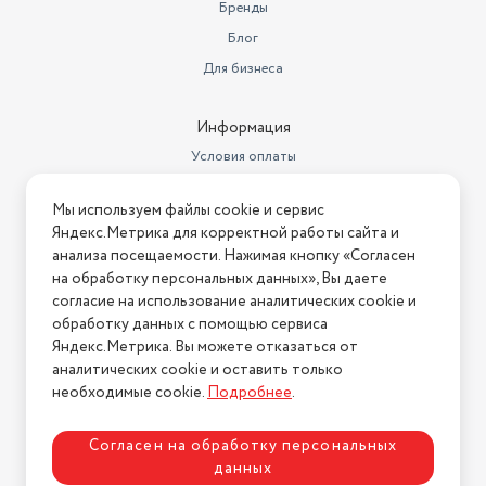
Вес внутреннего блока
7,5 кг
Бренды
Блог
Потребляемая мощность при
обогреве
720 Вт
Для бизнеса
Потребляемая мощность при
охлаждении
810 Вт
Информация
Условия оплаты
Тип фильтра
воздушный
Условия доставки
Мы используем файлы cookie и сервис
Условия возврата
Яндекс.Метрика для корректной работы сайта и
Нашли ошибку на сайте?
Напишите нам
.
анализа посещаемости. Нажимая кнопку «Согласен
на обработку персональных данных», Вы даете
2026 © Интернет-магазин "АстМаркет". У нас есть всё!
согласие на использование аналитических cookie и
обработку данных с помощью сервиса
Яндекс.Метрика. Вы можете отказаться от
аналитических cookie и оставить только
Политика конфиденциальности
необходимые cookie.
Подробнее
.
Согласен на обработку персональных
данных