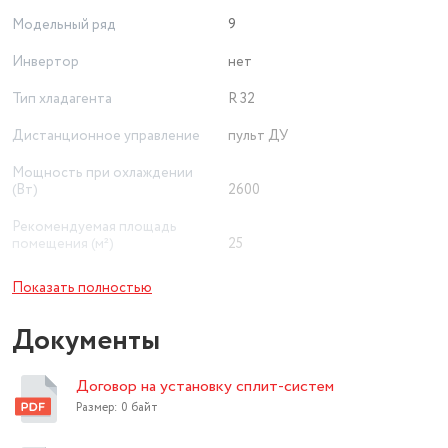
Модельный ряд
9
Инвертор
нет
Тип хладагента
R 32
Дистанционное управление
пульт ДУ
Мощность при охлаждении
(Вт)
2600
Рекомендуемая площадь
помещения (м²)
25
Минимальный уровень шума
Показать полностью
внутреннего блока (дБ)
32
Документы
Приточная вентиляция
нет
охлаждение, обогрев,
Договор на установку сплит-систем
Режим работы
осушение, вентиляция
Размер: 0 байт
Дополнительные режимы
ночной, турбо