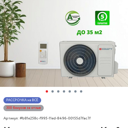
РАССРОЧКА на ВСЁ
300 бонусов за отзыв
Артикул: #b81e258c-f995-11ed-8496-00155d7fac7f