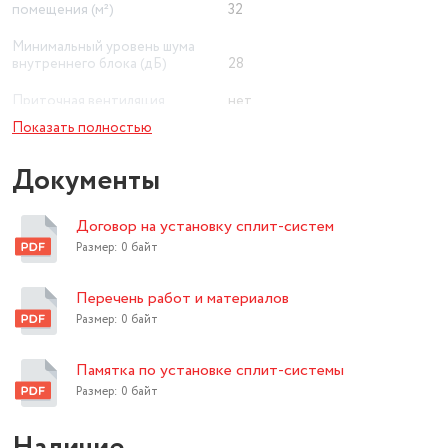
помещения (м²)
32
Минимальный уровень шума
внутреннего блока (дБ)
28
Приточная вентиляция
нет
Показать полностью
Ионизация воздуха
нет
Документы
Wi-Fi
нет
Экосистема Умного дома
нет
Договор на установку сплит-систем
Класс энергопотребления
Размер: 0 байт
A
Вес товара в упаковке, (кг)
44
Перечень работ и материалов
Размер: 0 байт
UV-лампа ( антибактериальная)
нет
Цвет товара
белый
Памятка по установке сплит-системы
Размер: 0 байт
Работает с Алисой
нет
Длина товара в упаковке, в