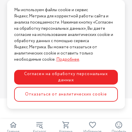
Условия доставки
Мы используем файлы cookie и сервис
Условия возврата
Яндекс.Метрика для корректной работы сайта и
Нашли ошибку на сайте?
Напишите нам
.
анализа посещаемости. Нажимая кнопку «Согласен
на обработку персональных данных», Вы даете
2026 © Интернет-магазин "АстМаркет". У нас есть всё!
согласие на использование аналитических cookie и
обработку данных с помощью сервиса
Яндекс.Метрика. Вы можете отказаться от
аналитических cookie и оставить только
Политика конфиденциальности
необходимые cookie.
Подробнее
.
Согласен на обработку персональных
данных
Разработка сайта
ASTDESIGN
Отказаться от аналитических cookie
Главная
Каталог
Корзина
Избранное
Профиль