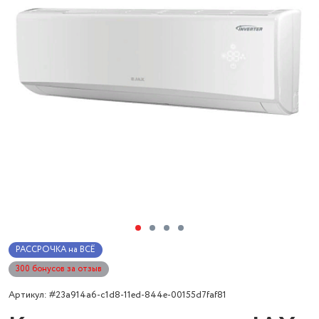
РАССРОЧКА на ВСЁ
300 бонусов за отзыв
Артикул: #23a914a6-c1d8-11ed-844e-00155d7faf81