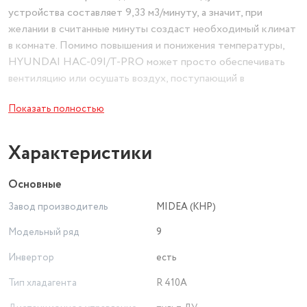
устройства составляет 9,33 м3/минуту, а значит, при
желании в считанные минуты создаст необходимый климат
в комнате. Помимо повышения и понижения температуры,
HYUNDAI HAC-09I/T-PRO может просто обеспечивать
вентиляцию или осушать воздух, поступающий в
помещение.
Показать полностью
Внутренний блок HYUNDAI HAC-09I/T-PRO, по классике,
крепится на стену. Благодаря компактным габаритам, он
Характеристики
занимает минимум места.
Основные
Данная модель обладает высокой производительностью
Завод производитель
MIDEA (КНР)
нагрева и охлаждения в районе 2.6 кВт. При этом она
экономно расходует электроэнергию и производит низкий
Модельный ряд
9
уровень шума – всего 41 дБ внутри помещения и 55 дБ
Инвертор
есть
снаружи.
Тип хладагента
R 410A
HYUNDAI HAC-09I/T-PRO может работать в турбо-