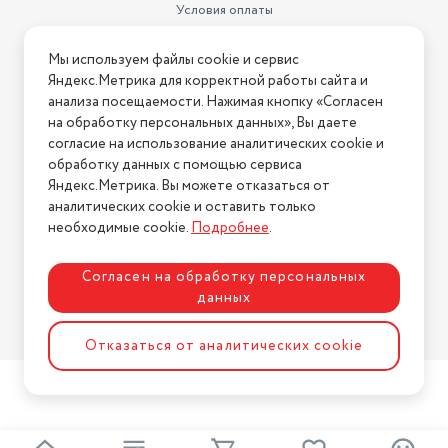
Условия оплаты
Вес внешнего блока
24 кг
Условия доставки
Максимальный уровень шума
41 дБ
Мы используем файлы cookie и сервис
Условия возврата
Яндекс.Метрика для корректной работы сайта и
Вес внутреннего блока
8.5 кг
Нашли ошибку на сайте?
Напишите нам
.
анализа посещаемости. Нажимая кнопку «Согласен
на обработку персональных данных», Вы даете
Потребляемая мощность при
2026 © Интернет-магазин "АстМаркет". У нас есть всё!
согласие на использование аналитических cookie и
обогреве
706 Вт
обработку данных с помощью сервиса
Потребляемая мощность при
Яндекс.Метрика. Вы можете отказаться от
охлаждении
802 Вт
аналитических cookie и оставить только
Политика конфиденциальности
необходимые cookie.
Подробнее
.
Согласен на обработку персональных
данных
Разработка сайта
ASTDESIGN
Отказаться от аналитических cookie