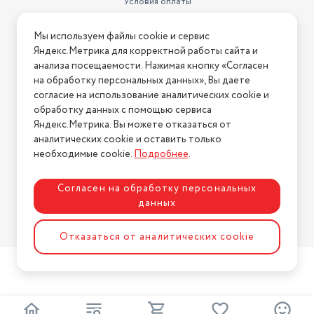
Условия оплаты
Условия доставки
Мы используем файлы cookie и сервис
Условия возврата
Яндекс.Метрика для корректной работы сайта и
Нашли ошибку на сайте?
Напишите нам
.
анализа посещаемости. Нажимая кнопку «Согласен
на обработку персональных данных», Вы даете
2026 © Интернет-магазин "АстМаркет". У нас есть всё!
согласие на использование аналитических cookie и
обработку данных с помощью сервиса
Яндекс.Метрика. Вы можете отказаться от
аналитических cookie и оставить только
Политика конфиденциальности
необходимые cookie.
Подробнее
.
Согласен на обработку персональных
данных
Разработка сайта
ASTDESIGN
Отказаться от аналитических cookie