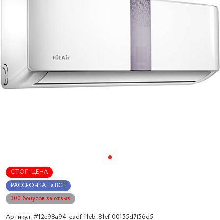
СТОП-ЦЕНА
РАССРОЧКА на ВСЁ
300 бонусов за отзыв
Артикул: #12e98a94-eadf-11eb-81ef-00155d7f56d5