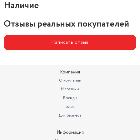
Работает с Алисой
нет
Наличие
Класс энергоэффективности
класс A+
Отзывы реальных покупателей
Обслуживаемая площадь до
27 кв. м
Обогрев
есть
Написать отзыв
Свечение
белый
Компания
О компании
Магазины
Бренды
Блог
Для бизнеса
Информация