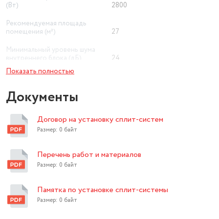
(Вт)
2800
Рекомендуемая площадь
помещения (м²)
27
Минимальный уровень шума
внутреннего блока (дБ)
24
Показать полностью
Приточная вентиляция
нет
Документы
Ионизация воздуха
нет
Wi-Fi
нет
Договор на установку сплит-систем
Экосистема Умного дома
Размер: 0 байт
нет
Класс энергопотребления
A
Перечень работ и материалов
Размер: 0 байт
UV-лампа ( антибактериальная)
нет
Максимальный уровень шума
27.5 дБ
Памятка по установке сплит-системы
Размер: 0 байт
Цвет товара
белый