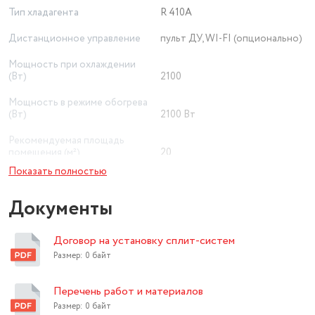
Тип хладагента
R 410A
Дистанционное управление
пульт ДУ, WI-FI (опционально)
Мощность при охлаждении
(Вт)
2100
Мощность в режиме обогрева
(Вт)
2100 Вт
Рекомендуемая площадь
помещения (м²)
20
Показать полностью
Минимальный уровень шума
внутреннего блока (дБ)
23
Документы
Приточная вентиляция
нет
Договор на установку сплит-систем
Ионизация воздуха
есть
Размер: 0 байт
доп. опция ( модуль
Wi-Fi
приобретается отдельно)
Перечень работ и материалов
Экосистема Умного дома
нет
Размер: 0 байт