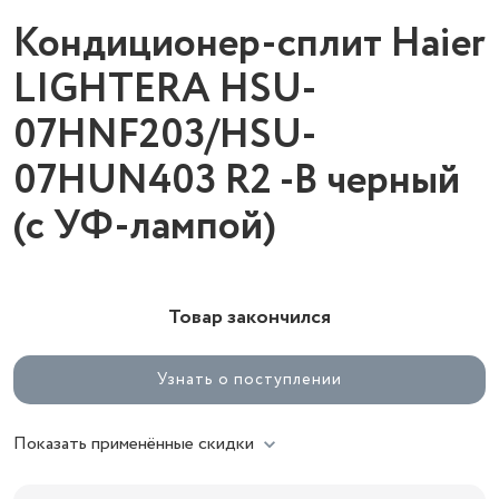
Кондиционер-сплит Haier
LIGHTERA HSU-
07HNF203/HSU-
07HUN403 R2 -B черный
(с УФ-лампой)
Товар закончился
Узнать о поступлении
Показать применённые скидки