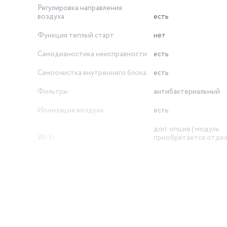
Регулировка направления
воздуха
есть
Функция теплый старт
нет
Самодианостика неисправности
есть
Самоочистка внутреннего блока
есть
Фильтры
антибактериальный
Ионизация воздуха
есть
доп. опция ( модуль
Wi-Fi
приобретается отдел
Экосистема Умного дома
EVO (Haier)
Таймер включения/отключения
есть
Класс энергопотребления
A
UV-лампа ( антибактериальная)
есть