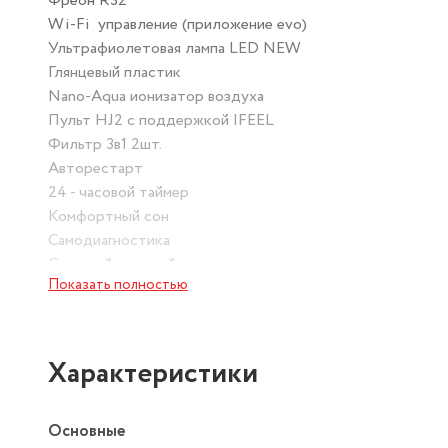
Фреон R32
Wi-Fi управление (приложение evo)
Ультрафиолетовая лампа LED NEW
Глянцевый пластик
Nano-Aqua ионизатор воздуха
Пульт HJ2 с поддержкой IFEEL
Фильтр 3в1 2шт.
Авторестарт
24 - часовой таймер
Комфортный сон
Самодиагностика
Скрытый дисплей
Показать полностью
Воздухообмен "О2 - fresh" (опция)
3-D Airflow - объемный воздушный поток
Проводной ПДУ (опция)
Поддержка YCJ-A002 и Карт отеля
Характеристики
Новинка от бренда – серия Flexis On-Off, представле
с современным дизайном. В линейку включены бытовые
Основные
ходовых цветовых решениях: белый (W), серый (G) и чер