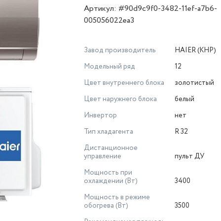
Артикул: #90d9c9f0-3482-11ef-a7b6-
005056022ea3
Завод производитель
HAIER (КНР)
Модельный ряд
12
Цвет внутреннего блока
золотистый
Цвет наружнего блока
белый
Инвертор
нет
Тип хладагента
R 32
Дистанционное
управление
пульт ДУ
Мощность при
охлаждении (Вт)
3400
Мощность в режиме
обогрева (Вт)
3500