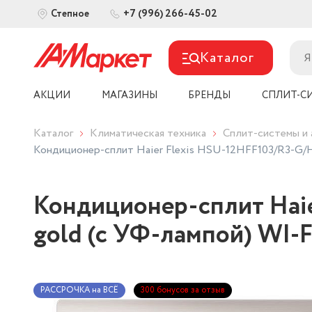
+7 (996) 266-45-02
Степное
Каталог
АКЦИИ
МАГАЗИНЫ
БРЕНДЫ
СПЛИТ-С
Каталог
Климатическая техника
Сплит-системы и 
Кондиционер-сплит Haier Flexis HSU-12HFF103/R3-G/
Кондиционер-сплит Hai
gold (с УФ-лампой) WI-F
РАССРОЧКА на ВСЁ
300 бонусов за отзыв