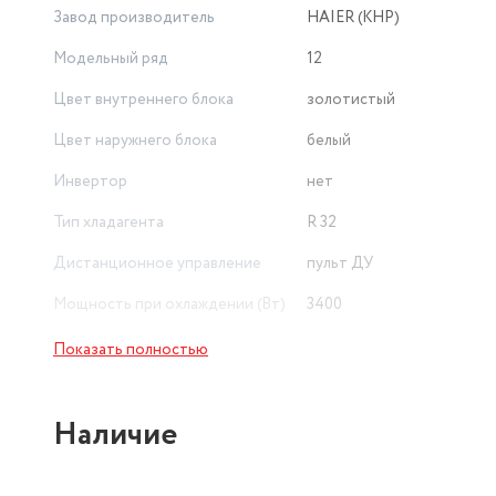
Завод производитель
HAIER (КНР)
Модельный ряд
12
Цвет внутреннего блока
золотистый
Цвет наружнего блока
белый
Инвертор
нет
Тип хладагента
R 32
Дистанционное управление
пульт ДУ
Мощность при охлаждении (Вт)
3400
Мощность в режиме обогрева
Показать полностью
(Вт)
3500
Рекомендуемая площадь
Наличие
помещения (м²)
35
Минимальный уровень шума
внутреннего блока (дБ)
30