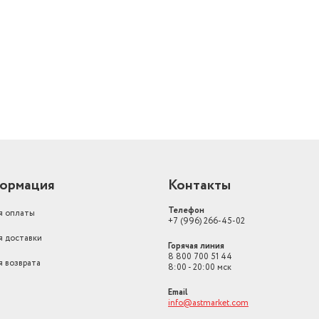
Работает с Алисой
доп. опция
й
Цвет товара
золотистый
Дополнительные функции
самодиагностика
ия,
ждение
ормация
Контакты
Телефон
я оплаты
+7 (996) 266-45-02
я доставки
Горячая линия
8 800 700 51 44
я возврата
8:00 - 20:00 мск
Email
info@astmarket.com