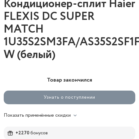
Кондиционер-сплит Haier
FLEXIS DC SUPER
MATCH
1U35S2SM3FA/AS35S2SF1
W (белый)
Товар закончился
Узнать о поступлении
Показать применённые скидки
+2270
бонусов