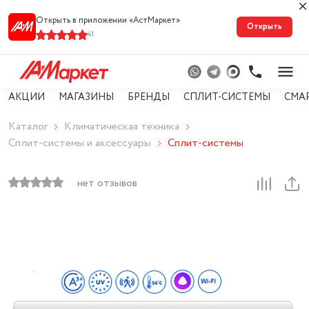
Открыть в приложении «АстМарке‪т‬»
Открыть
41
АКЦИИ
МАГАЗИНЫ
БРЕНДЫ
СПЛИТ-СИСТЕМЫ
СМА
Каталог
Климатическая техника
Сплит-системы и аксессуары
Сплит-системы
нет отзывов