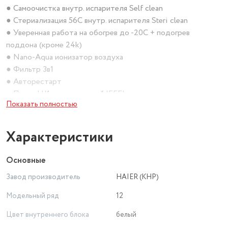
● Самоочистка внутр. испарителя Self clean
● Стериализация 56С внутр. испарителя Steri clean
● Уверенная работа на обогрев до -20С + подогрев
поддона (кроме 24k)
● Nano-Aqua ионизатор воздуха
● Фильтр 3в1
● Авторестарт
● Пульт HJ1 с поддержкой IFEEL
Показать полностью
● Проводной ПДУ (опция)
● Поддержка YCJ-A002 и Карт отеля
● 24 - часовой таймер
Характеристики
● Комфортный сон
● Самодиагностика
Основные
● Скрытый дисплей
Завод производитель
HAIER (КНР)
● 3-D Airflow - обьемный воздушный поток
● Воздухообмен "О2 - fresh" (опция)
Модельный ряд
12
● Ag+ антибактериальное покрытие теплобменника,
Цвет внутреннего блока
белый
вентилятора, дренажного поддона, жалюзи