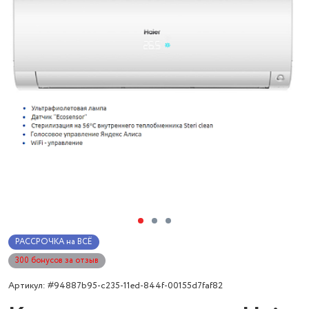
РАССРОЧКА на ВСЁ
300 бонусов за отзыв
Артикул: #94887b95-c235-11ed-844f-00155d7faf82