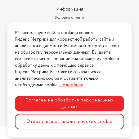
Максимальный уровень шума
Информация
внутреннего блока (дБ)
39
Условия оплаты
Максимальный уровень шума
47 дБ
Условия доставки
Мы используем файлы cookie и сервис
Условия возврата
Цвет товара
белый
Яндекс.Метрика для корректной работы сайта и
Нашли ошибку на сайте?
Напишите нам
.
анализа посещаемости. Нажимая кнопку «Согласен
Работает с Алисой
да
на обработку персональных данных», Вы даете
2026 © Интернет-магазин "АстМаркет". У нас есть всё!
согласие на использование аналитических cookie и
Длина товара в упаковке, в
метрах
0.66
обработку данных с помощью сервиса
Яндекс.Метрика. Вы можете отказаться от
Ширина товара в упаковке, в
аналитических cookie и оставить только
Политика конфиденциальности
метрах
0.96
необходимые cookie.
Подробнее
.
Высота товара в упаковке, в
метрах
0.69
Согласен на обработку персональных
данных
Объем товара в упаковке, в
литрах
437.184
Разработка сайта
ASTDESIGN
Отказаться от аналитических cookie
Обогрев
есть