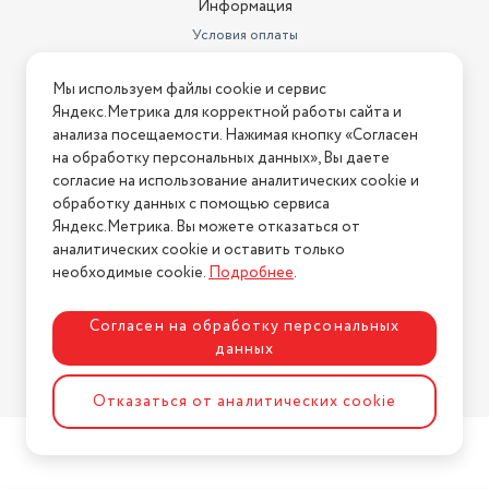
Информация
Фильтр тонкой очистки
Условия оплаты
воздуха
есть
Условия доставки
Мы используем файлы cookie и сервис
Тип соединения устройств
проводное
Условия возврата
Яндекс.Метрика для корректной работы сайта и
Нашли ошибку на сайте?
Напишите нам
.
Максимальный уровень шума
48 дБ
анализа посещаемости. Нажимая кнопку «Согласен
на обработку персональных данных», Вы даете
2026 © Интернет-магазин "АстМаркет". У нас есть всё!
Ширина мобильного
согласие на использование аналитических cookie и
кондиционера или
обработку данных с помощью сервиса
внутреннего блока сплит-
Яндекс.Метрика. Вы можете отказаться от
системы
97.5 см
аналитических cookie и оставить только
Политика конфиденциальности
Потребляемая мощность при
необходимые cookie.
Подробнее
.
обогреве
2120 Вт
Согласен на обработку персональных
Мин. поддерживаемая
температура
7 °C
данных
Разработка сайта
ASTDESIGN
Потребляемая мощность при
Отказаться от аналитических cookie
охлаждении
1965 Вт
Макс.поддерживаемая
температура
43 °C