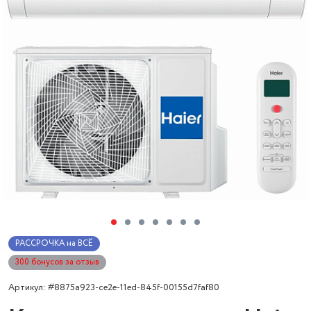
РАССРОЧКА на ВСЁ
300 бонусов за отзыв
Артикул: #8875a923-ce2e-11ed-845f-00155d7faf80