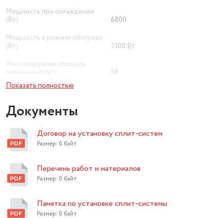
Мощность при охлаждении
(Вт)
6800
Мощность в режиме обогрева
(Вт)
7100 Вт
Рекомендуемая площадь
помещения (м²)
58
Показать полностью
Минимальный уровень шума
внутреннего блока (дБ)
32
Документы
вентиляция, ночной, осушение,
Дополнительные режимы
турбо
Договор на установку сплит-систем
Wi-Fi
есть
Размер: 0 байт
Класс энергопотребления
A
Перечень работ и материалов
Тип внутреннего блока
настенный
Размер: 0 байт
Цвет товара
белый
Памятка по установке сплит-системы
Размер: 0 байт
Предварительный фильтр
есть