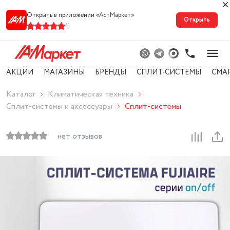
Открыть в приложении «АстМарке‪т‬»
Открыть
41
АКЦИИ
МАГАЗИНЫ
БРЕНДЫ
СПЛИТ-СИСТЕМЫ
СМА
Каталог
Климатическая техника
Сплит-системы и аксессуары
Сплит-системы
нет отзывов