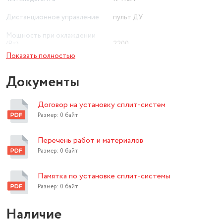
обеспечивают эффективное охлаждение и обогрев
помещений и долгий срок службы оборудования.
Дистанционное управление
пульт ДУ
Мощность при охлаждении
(Вт)
2200
Показать полностью
Мощность в режиме обогрева
(Вт)
2500
Документы
Рекомендуемая площадь
помещения (м²)
21
Договор на установку сплит-систем
Минимальный уровень шума
Размер: 0 байт
внутреннего блока (дБ)
20
Перечень работ и материалов
Приточная вентиляция
нет
Размер: 0 байт
Уровень шума наружнего блока
(дБ)
50
Памятка по установке сплит-системы
Размер: 0 байт
автоматический, вентиляция,
Режим работы
обогрев, осушение, охлаждение
Наличие
Дополнительные режимы
ночной, турбо