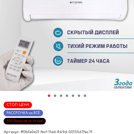
СТОП-ЦЕНА
РАССРОЧКА на ВСЁ
300 бонусов за отзыв
Артикул: #0bfa0e21-fecf-11ed-849d-00155d7fac7f