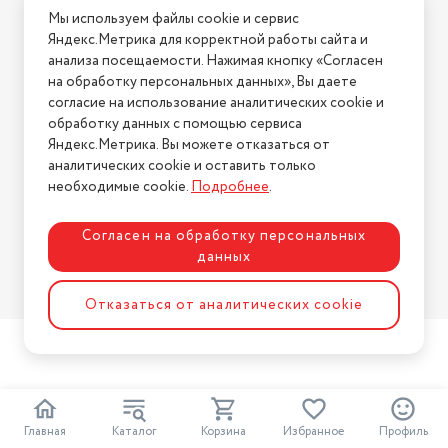
Мы используем файлы cookie и сервис
Условия возврата
Тип кондиционера
сплит-система
Яндекс.Метрика для корректной работы сайта и
Нашли ошибку на сайте?
Напишите нам
.
анализа посещаемости. Нажимая кнопку «Согласен
Тип внутреннего блока
настенный
на обработку персональных данных», Вы даете
2026 © Интернет-магазин "АстМаркет". У нас есть всё!
согласие на использование аналитических cookie и
UV-лампа ( антибактериальная)
нет
обработку данных с помощью сервиса
Голосовой помощник
Нет
Яндекс.Метрика. Вы можете отказаться от
аналитических cookie и оставить только
Политика конфиденциальности
Гарантийный срок
3 года
необходимые cookie.
Подробнее
.
Страна-изготовитель
Китай
Согласен на обработку персональных
Максимальный уровень шума
33 дБ
данных
Разработка сайта
ASTDESIGN
1) Внутренний блок - 1 шт. 2)
Отказаться от аналитических cookie
Внешний блок - 1 шт. 3) Паспорт
- 4 шт. 4) Пульт ДУ - 1 шт. 5)
Подробная комплектация
Крепления - 1 набор.
Потребляемая мощность при
охлаждении
685 Вт
2
Потребляемая мощность при
Главная
Каталог
Корзина
Избранное
Профиль