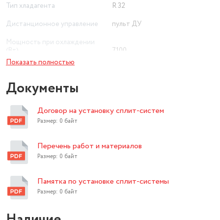
Тип хладагента
R 32
Дистанционное управление
пульт ДУ
Мощность при охлаждении
(Вт)
7100
Показать полностью
Мощность в режиме обогрева
(Вт)
7100
Документы
Рекомендуемая площадь
помещения (м²)
70
Договор на установку сплит-систем
Минимальный уровень шума
Размер: 0 байт
внутреннего блока (дБ)
32
Перечень работ и материалов
Приточная вентиляция
нет
Размер: 0 байт
Уровень шума наружнего блока
(дБ)
55
Памятка по установке сплит-системы
Размер: 0 байт
охлаждение, обогрев,
Режим работы
осушение, вентиляция
Наличие
Дополнительные режимы
ночной, турбо