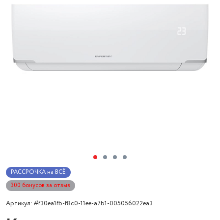
РАССРОЧКА на ВСЁ
300 бонусов за отзыв
Артикул: #f30ea1fb-f8c0-11ee-a7b1-005056022ea3