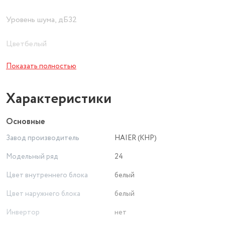
Уровень шума, дБ32
Цветбелый
Показать полностью
ЭнергоэффективностьA
Характеристики
Основные
Завод производитель
HAIER (КНР)
Модельный ряд
24
Цвет внутреннего блока
белый
Цвет наружнего блока
белый
Инвертор
нет