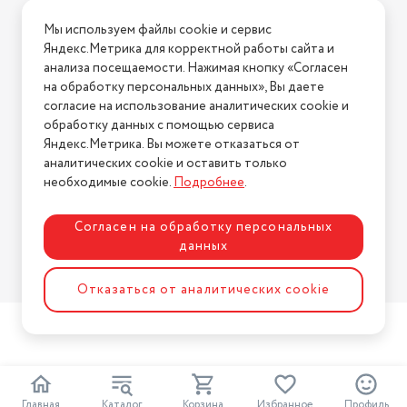
Условия доставки
Тип внутреннего блока
настенный
Мы используем файлы cookie и сервис
Условия возврата
Яндекс.Метрика для корректной работы сайта и
UV-лампа ( антибактериальная)
нет
Нашли ошибку на сайте?
Напишите нам
.
анализа посещаемости. Нажимая кнопку «Согласен
на обработку персональных данных», Вы даете
Цвет товара
белый
2026 © Интернет-магазин "АстМаркет". У нас есть всё!
согласие на использование аналитических cookie и
Работает с Алисой
нет
обработку данных с помощью сервиса
Яндекс.Метрика. Вы можете отказаться от
самодиагностика, теплый пуск,
аналитических cookie и оставить только
Политика конфиденциальности
непрерывное движение
необходимые cookie.
Подробнее
.
Дополнительная информация
заслонок, авторестарт
Количество скоростей
Согласен на обработку персональных
воздушного потока
5
данных
Тип фильтра
грубой очистки
Разработка сайта
ASTDESIGN
Отказаться от аналитических cookie
2
Главная
Каталог
Корзина
Избранное
Профиль