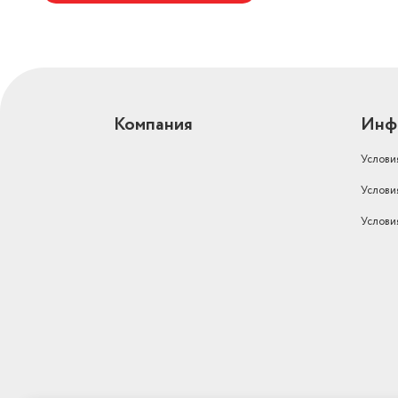
Режим работы
вентиляция
Дополнительные режимы
ночной, турбо
Фильтры
тонкой очистки
Компания
Инф
Услови
Услови
Услови