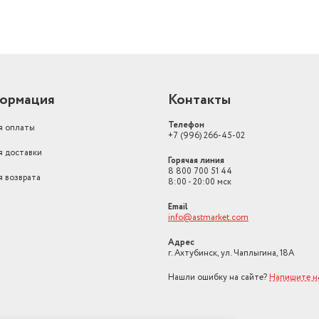
Потребляемая мощность при
охлаждении
2118 Вт
ормация
Контакты
Телефон
я оплаты
+7 (996) 266-45-02
я доставки
Горячая линия
8 800 700 51 44
я возврата
8:00 - 20:00 мск
Email
info@astmarket.com
Адрес
г. Ахтубинск, ул. Чаплыгина, 18А
Нашли ошибку на сайте?
Напишите н