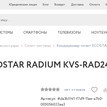
Юридическим лицам
Блог
Возврат
Доставка
Оплата
ИСТЕМЫ
СМАРТФОНЫ
ТЕЛЕВИЗОРЫ
НОУТБУ
аксессуары
Сплит-системы
Кондиционер-сплит ECOS
COSTAR RADIUM KVS-RAD
нет отзывов
Артикул: #da3b1141-f7d9-11ee-a7b0-
005056022ea3