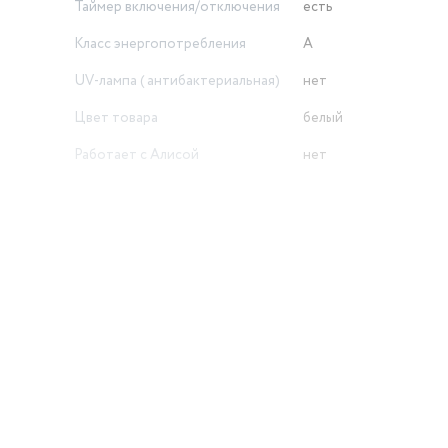
Таймер включения/отключения
есть
Класс энергопотребления
A
UV-лампа ( антибактериальная)
нет
Цвет товара
белый
Работает с Алисой
нет
Максимальный уровень шума
внутреннего блока (дБ)
43
Вес внешнего блока
39 кг
Дополнительные функции
самодиагностика
Фильтр тонкой очистки воздуха
есть
й
Вес внутреннего блока
10 кг
Потребляемая мощность при
обогреве
1911 Вт
шение,