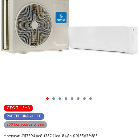
СТОП-ЦЕНА
РАССРОЧКА на ВСЁ
300 бонусов за отзыв
Артикул: #573946e8-f357-11ed-848e-00155d7faf8f