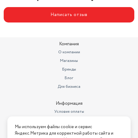
Написать отзыв
Компания
О компании
Магазины
Бренды
Блог
Для бизнеса
Информация
Условия оплаты
Условия доставки
Мы используем файлы cookie и сервис
Условия возврата
Яндекс.Метрика для корректной работы сайта и
Нашли ошибку на сайте?
Напишите нам
.