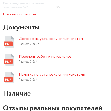
Рекомендуемая площадь
помещения (м²)
35
Показать полностью
Минимальный уровень шума
внутреннего блока (дБ)
36
Документы
Класс энергопотребления
A
Договор на установку сплит-систем
Потребляемая мощность при
охлаждении
1093 Вт
Размер: 0 байт
Потребляемая мощность при
Перечень работ и материалов
обогреве
986 Вт
Размер: 0 байт
Тип кондиционера
сплит-система
Памятка по установке сплит-системы
Мощность в режиме
охлаждения
3510 Вт
Размер: 0 байт
Тип фильтра
предварительной очистки
Наличие
Отзывы реальных покупателей