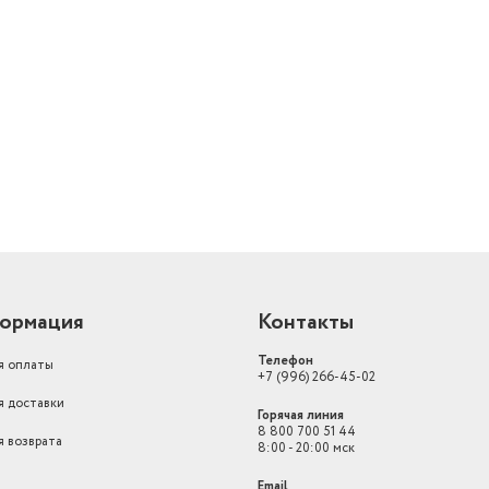
Потребляемая мощность при
охлаждении
1106 Вт
й
Мощность в режиме охлаждения
3550 Вт
ормация
Контакты
Телефон
я оплаты
+7 (996) 266-45-02
я доставки
Горячая линия
8 800 700 51 44
я возврата
8:00 - 20:00 мск
Email