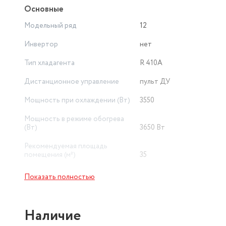
Основные
Модельный ряд
12
Инвертор
нет
Тип хладагента
R 410A
Дистанционное управление
пульт ДУ
Мощность при охлаждении (Вт)
3550
Мощность в режиме обогрева
(Вт)
3650 Вт
Рекомендуемая площадь
помещения (м²)
35
Минимальный уровень шума
Показать полностью
внутреннего блока (дБ)
27
Таймер включения/отключения
есть
Наличие
Класс энергопотребления
A