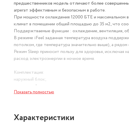
предшественников модель отличают более совершенные
агрегат эффективным и безопасным в работе.
При мощности охлаждения 12000 БТЕ и максимальном в
климат в помещении общей площадью до 35 м2, что со
Поддержтваемые функции : охлаждение, вентиляция, об
В режиме iFeel заданная температура воздуха поддержи
потолком, где температура значительно выше), а рядом 
Режим Sleep приносит пользу для здоровья, исключая 
расход электроэнергии в ночное время.
Комплектация:
наружный блок;
внутренний модуль;
Показать полностью
монтажная панель комнатного агрегата;
пульт управления и элементы питания к нему;
гофрированная трубка для слива воды;
инструкция пользователю.
Характеристики