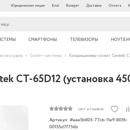
Юридическим лицам
Блог
Возврат
Доставка
Оплата
ИСТЕМЫ
СМАРТФОНЫ
ТЕЛЕВИЗОРЫ
НОУТБУ
аксессуары
Сплит-системы
Кондиционер-сплит Centek C
ek CT-65D12 (установка 45
нет отзывов
Артикул: #eee5b805-77cb-11e9-80f6-
00155d7f756b