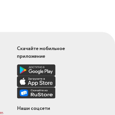
ого потока,
ключения
Скачайте мобильное
моочистка
еплый пуск
приложение
Наши соцсети
ам
.