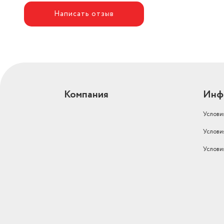
(дБ)
52
Написать отзыв
автоматический, вентиляц
Режим работы
обогрев, осушение, охла
Дополнительные режимы
ночной, турбо
Регулировка направления
воздуха
есть
Компания
Инф
Функция теплый старт
есть
Самодианостика неисправности
есть
Услови
Самоочистка внутреннего блока
есть
Услови
Услови