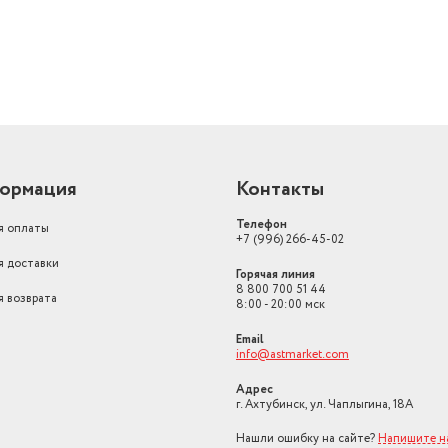
пульт ДУ, регулировка
направления воздушн
ия,
Дополнительная информация
таймер включения/вы
ждение
Уровень шума внутреннего блока
(мин/макс)
23 дБ / 52 дБ
Уникальные технологии
Gold Fin
автоперезапуск,
ормация
Контакты
самодиагностика, са
Дополнительные функции
внутреннего блока, т
Телефон
я оплаты
+7 (996) 266-45-02
Инверторный
нет
я доставки
Горячая линия
8 800 700 51 44
я возврата
8:00 - 20:00 мск
Email
info@astmarket.com
Адрес
г. Ахтубинск, ул. Чаплыгина, 18А
Нашли ошибку на сайте?
Напишите н