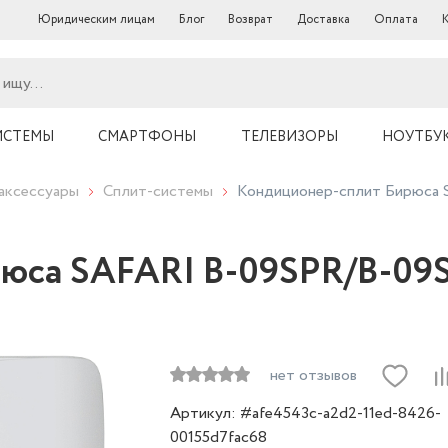
Юридическим лицам
Блог
Возврат
Доставка
Оплата
ИСТЕМЫ
СМАРТФОНЫ
ТЕЛЕВИЗОРЫ
НОУТБУ
аксессуары
Сплит-системы
Кондиционер-сплит Бирюса
рюса SAFARI B-09SPR/B-09
нет отзывов
Артикул: #afe4543c-a2d2-11ed-8426-
00155d7fac68