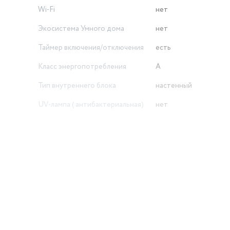
Wi-Fi
нет
Экосистема Умного дома
нет
Таймер включения/отключения
есть
Класс энергопотребления
A
Тип внутреннего блока
настенный
UV-лампа ( антибактериальная)
нет
Цвет товара
белый
Работает с Алисой
нет
Максимальный уровень шума
52 дБ
Обогрев
есть
Мощность кондиционера
9 BTU
й
Площадь помещения
25 м²