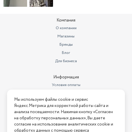
Ширина товара в упаковке, в
метрах
0.57
Компания
Высота товара в упаковке, в
О компании
метрах
0.54
Магазины
Объем товара в упаковке, в
Бренды
литрах
257.013
Блог
Страна-изготовитель
Китай
Для бизнеса
Управление со смартфона
Нет
Информация
Гарантийный срок
3 года
Условия оплаты
Вид блока сплит-системы
Комплект
Условия доставки
Мы используем файлы cookie и сервис
Работает с Алисой
нет
Условия возврата
Яндекс.Метрика для корректной работы сайта и
Нашли ошибку на сайте?
Напишите нам
.
Бренд
анализа посещаемости. Нажимая кнопку «Согласен
Бирюса
на обработку персональных данных», Вы даете
2026 © Интернет-магазин "АстМаркет". У нас есть всё!
Цвет товара
белый
согласие на использование аналитических cookie и
обработку данных с помощью сервиса