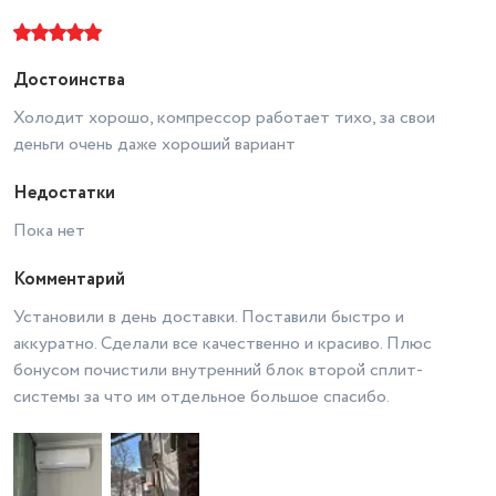
блока
есть
Фильтр предварительной
Фильтры
очистки
Достоинства
Ионизация воздуха
нет
Холодит хорошо, компрессор работает тихо, за свои
деньги очень даже хороший вариант
Wi-Fi
нет
Экосистема Умного дома
нет
Недостатки
Таймер включения/отключения
есть
Пока нет
Класс энергопотребления
A
Комментарий
Вес товара в упаковке, (кг)
39
Установили в день доставки. Поставили быстро и
аккуратно. Сделали все качественно и красиво. Плюс
UV-лампа ( антибактериальная)
нет
бонусом почистили внутренний блок второй сплит-
Тип внутреннего блока
настенный
системы за что им отдельное большое спасибо.
Габариты упаковки WB
СГТ
Длина товара в упаковке, в
метрах
0.835