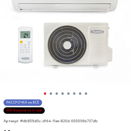
РАССРОЧКА на ВСЁ
300 бонусов за отзыв
Артикул: #db859d0c-d164-11ee-820d-005056b757db