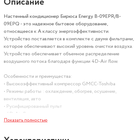
Описание
Настенный кондиционер Бирюса Energy B-09EPR/B-
09EPQ - это надежное бытовое оборудование,
относящееся к А классу энергоэффективности.
Устройство поставляется в комплекте с двумя фильтрами,
которое обеспечивают высокий уровень очистки воздуха.
Устройство обеспечивает объемное распределение
воздушного потока благодаря функции 4D-Air flow.
Особенности и преимущества:
• Высокоэффективный компрессор GMCC-Toshiba
• Режимы работы : охлаждение, обогрев, осушение,
вентиляция, авто
• Русифицированный пульт
• 4D-Air flow - автоматическое качание жалюзи по
Показать полностью
вертикали и горизонтали
• Скрытый дисплей
• Антикоррозийное покрытие Golden Fin