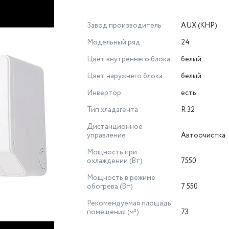
Завод производитель
AUX (КНР)
Модельный ряд
24
Цвет внутреннего блока
белый
Цвет наружнего блока
белый
Инвертор
есть
Тип хладагента
R 32
Дистанционное
управление
Автоочистка
Мощность при
охлаждении (Вт)
7550
Мощность в режиме
обогрева (Вт)
7 550
Рекомендуемая площадь
помещения (м²)
73