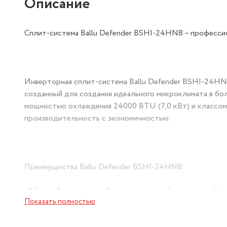
Описание
Сплит-система Ballu Defender BSHI-24HN8 – професси
Инверторная сплит-система Ballu Defender BSHI-24HN
созданный для создания идеального микроклимата в бо
мощностью охлаждения 24000 BTU (7,0 кВт) и классом
производительность с экономичностью.
Преимущества Ballu Defender BSHI-24HN8:
- Мощный инверторный компрессор – обеспечивает быс
Показать полностью
энергопотребление до 40%