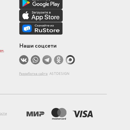
8
Наши соцсети
ам
.
Разработка сайта
ASTDESIGN
тор
ости