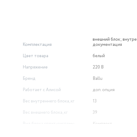
е затраты на электроэнергию при круглогодичной эксплуатац
внешний блок; внутре
Комплектация
документация
Цвет товара
белый
Напряжение
220 В
Бренд
Ballu
Работает с Алисой
доп. опция
Вес внутреннего блока, кг
13
Вес внешнего блока, кг
39
Вид блока сплит-системы
Комплект
Вес без упаковки (кг)
52