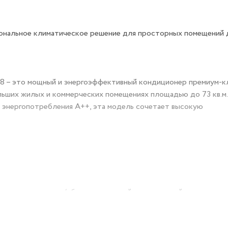
ональное климатическое решение для просторных помещений д
8 – это мощный и энергоэффективный кондиционер премиум-кл
льших жилых и коммерческих помещениях площадью до 73 кв.м.
 энергопотребления А++, эта модель сочетает высокую
трое охлаждение/обогрев с плавной регулировкой мощности, 