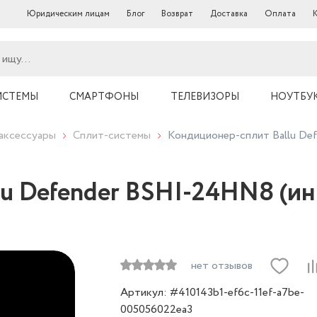
Юридическим лицам
Блог
Возврат
Доставка
Оплата
ИСТЕМЫ
СМАРТФОНЫ
ТЕЛЕВИЗОРЫ
НОУТБУ
аксессуары
Сплит-системы
Кондиционер-сплит Ballu De
u Defender BSHI-24HN8 (ин
нет отзывов
Артикул: #410143b1-ef6c-11ef-a7be-
005056022ea3