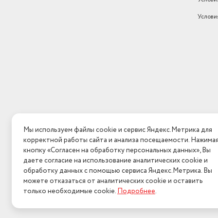
Самоочистка внутреннего блока
нет
Голосовое управление (совместимость с Алисой и Мару
Услови
Фильтр предварительно
Фильтры
очистки
Ионизация воздуха
нет
Функция "I Feel"
доп. опция ( модуль
Wi-Fi
приобретается отдельно
Экосистема Умного дома
есть
Таймер на 24 часа
Таймер включения/отключения
есть
Класс энергопотребления
класс A++
Мы используем файлы cookie и сервис Яндекс.Метрика для
корректной работы сайта и анализа посещаемости. Нажима
Вес товара в упаковке, (кг)
58
Технические инновации:
кнопку «Согласен на обработку персональных данных», Вы
даете согласие на использование аналитических cookie и
Тип внутреннего блока
настенный
обработку данных с помощью сервиса Яндекс.Метрика. Вы
DC Inverter технология – точное поддержание темпера
Цвет
белый
можете отказаться от аналитических cookie и оставить
только необходимые cookie.
Подробнее
.
2026 © Интерн
Гарантийный срок
1 год
Фильтры для климатической