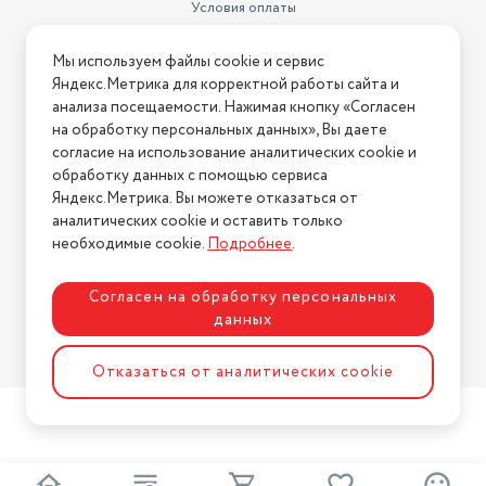
Условия оплаты
Класс энергопотребления
класс A
- Простота в эксплуатации и обслуживании
Условия доставки
Вес товара в упаковке, (кг)
33
Мы используем файлы cookie и сервис
- Стильный дизайн, который дополнит ваш интерьер
Условия возврата
Яндекс.Метрика для корректной работы сайта и
Уровень шума
49
Нашли ошибку на сайте?
Напишите нам
.
анализа посещаемости. Нажимая кнопку «Согласен
Выбирая сплит-систему Ballu Greenland, вы получаете:
на обработку персональных данных», Вы даете
Габариты вн. блока (В/Ш/Г)
260х704х185
2026 © Интернет-магазин "АстМаркет". У нас есть всё!
согласие на использование аналитических cookie и
- Качественное охлаждение и обогрев
UV-лампа ( антибактериальная)
нет
обработку данных с помощью сервиса
Яндекс.Метрика. Вы можете отказаться от
Тип внутреннего блока
настенный
аналитических cookie и оставить только
- Низкий уровень шума
Политика конфиденциальности
необходимые cookie.
Подробнее
.
Цвет
белый
- Экономию электроэнергии
Напряжение
220 В
Согласен на обработку персональных
данных
- Простоту в уходе
Доп. опции кондиционера
Таймер включения
Разработка сайта
ASTDESIGN
Отказаться от аналитических cookie
Максимальный расход воздуха
- Надежность и долговечность
(м3/ч)
520
Ballu сплит-система – это разумный выбор для тех, кто
Мощность БТУ
7000
ценит комфорт и качество!
Режим работы кондиционера
обогрев
2