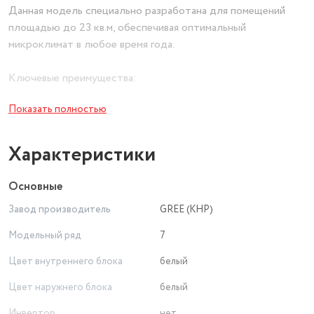
Данная модель специально разработана для помещений
площадью до 23 кв.м, обеспечивая оптимальный
микроклимат в любое время года.
Ключевые преимущества:
Показать полностью
✔ Энергоэффективность класса А – экономия
электроэнергии при максимальной производительности ✔
Функция самоочистки – автоматическая очистка
Характеристики
внутреннего блока для поддержания гигиены
Основные
✔ Ночной режим – тихая работа для комфортного сна
Завод производитель
GREE (КНР)
✔ Современный дизайн – белый корпус гармонично
Модельный ряд
7
впишется в любой интерьер
Цвет внутреннего блока
белый
✔ Удобное управление – пульт ДУ с интуитивно понятным
Цвет наружнего блока
белый
интерфейсом
Инвертор
нет