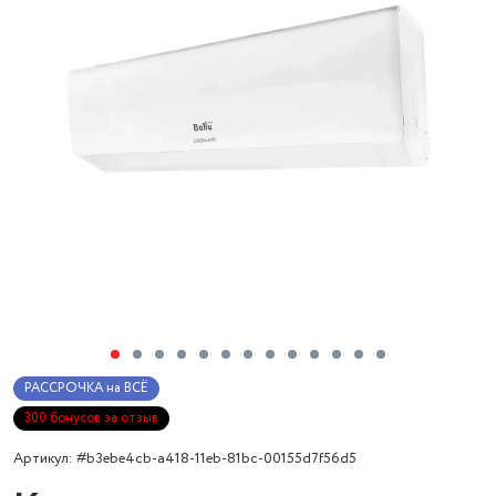
РАССРОЧКА на ВСЁ
300 бонусов за отзыв
Артикул: #b3ebe4cb-a418-11eb-81bc-00155d7f56d5