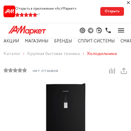
Открыть в приложении «АстМарке‪т‬»
Открыть
41
АКЦИИ
МАГАЗИНЫ
БРЕНДЫ
СПЛИТ-СИСТЕМЫ
СМА
Каталог
Крупная бытовая техника
Холодильники
нет отзывов