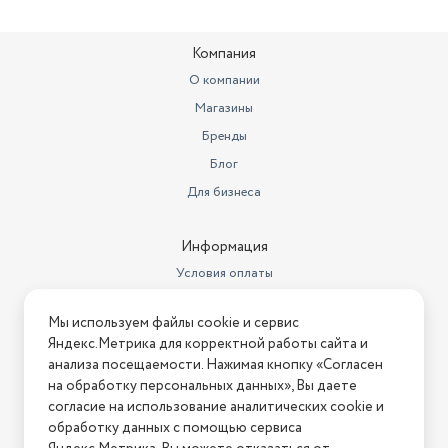
Холодильник полноразмерный
Тип
с морозильной камерой
Компания
Размораживание холодильной
О компании
камеры
No Frost
Магазины
Количество камер
2
Бренды
Основной цвет
Блог
черный
Для бизнеса
Расположение морозильной
камеры / НТО
снизу
Информация
Ширина (см)
59.5
Условия оплаты
Количество дверей
2
Условия доставки
Мы используем файлы cookie и сервис
Инверторный компрессор
Условия возврата
есть
Яндекс.Метрика для корректной работы сайта и
Нашли ошибку на сайте?
Напишите нам
.
анализа посещаемости. Нажимая кнопку «Согласен
Класс энергопотребления
A++
на обработку персональных данных», Вы даете
2026 © Интернет-магазин "АстМаркет". У нас есть всё!
Количество ящиков в
согласие на использование аналитических cookie и
холодильном отделении
2
обработку данных с помощью сервиса