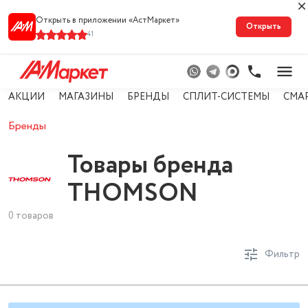
Открыть в приложении «АстМарке‪т‬»
Открыть
41
АКЦИИ
МАГАЗИНЫ
БРЕНДЫ
СПЛИТ-СИСТЕМЫ
СМА
Бренды
Товары бренда
THOMSON
0 товаров
Фильтр