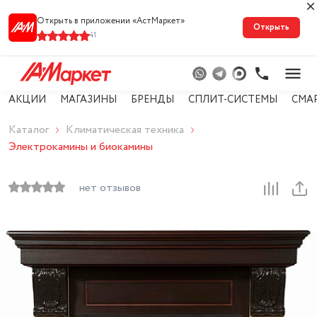
Открыть в приложении «АстМарке‪т‬»
Открыть
41
АКЦИИ
МАГАЗИНЫ
БРЕНДЫ
СПЛИТ-СИСТЕМЫ
СМА
Каталог
Климатическая техника
Электрокамины и биокамины
нет отзывов