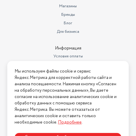
Магазины
Бренды
Блог
Для бизнеса
Информация
Условия оплаты
Условия доставки
Мы используем файлы cookie и сервис
Условия возврата
Яндекс.Метрика для корректной работы сайта и
Нашли ошибку на сайте?
Напишите нам
.
анализа посещаемости. Нажимая кнопку «Согласен
на обработку персональных данных», Вы даете
2026 © Интернет-магазин "АстМаркет". У нас есть всё!
согласие на использование аналитических cookie и
обработку данных с помощью сервиса
Яндекс.Метрика. Вы можете отказаться от
аналитических cookie и оставить только
Политика конфиденциальности
необходимые cookie.
Подробнее
.