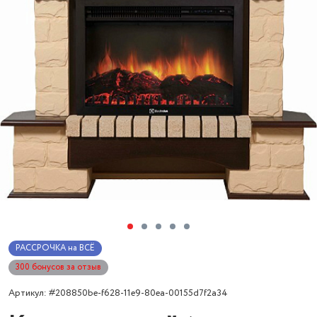
РАССРОЧКА на ВСЁ
300 бонусов за отзыв
Артикул: #208850be-f628-11e9-80ea-00155d7f2a34