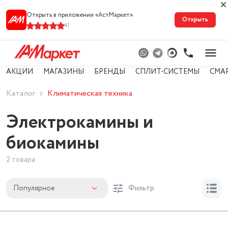
Открыть в приложении «АстМарке‪т‬»
Открыть
41
АКЦИИ
МАГАЗИНЫ
БРЕНДЫ
СПЛИТ-СИСТЕМЫ
СМА
Каталог
Климатическая техника
Электрокамины и
биокамины
2 товара
Популярное
Фильтр