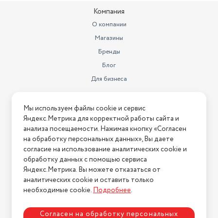
Компания
О компании
Магазины
Бренды
Блог
Для бизнеса
Информация
Мы используем файлы cookie и сервис
Яндекс.Метрика для корректной работы сайта и
Условия оплаты
анализа посещаемости. Нажимая кнопку «Согласен
Условия доставки
на обработку персональных данных», Вы даете
Условия возврата
согласие на использование аналитических cookie и
обработку данных с помощью сервиса
Нашли ошибку на сайте?
Напишите нам
.
Яндекс.Метрика. Вы можете отказаться от
2026 © Интернет-магазин "АстМаркет". У нас есть всё!
аналитических cookie и оставить только
необходимые cookie.
Подробнее
.
Согласен на обработку персональных
Политика конфиденциальности