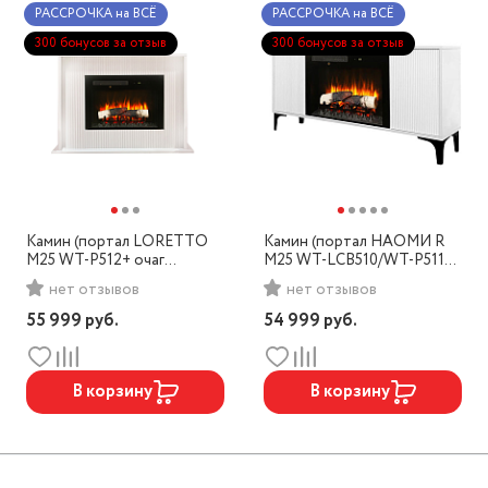
РАССРОЧКА на ВСЁ
РАССРОЧКА на ВСЁ
300 бонусов за отзыв
300 бонусов за отзыв
Камин (портал LORETTO
Камин (портал НАОМИ R
M25 WT-P512+ очаг
M25 WT-LCB510/WT-P511
REALFLAME MIRAGE-S 25
Тумба под ТВ + очаг
нет отзывов
нет отзывов
(BG25))
REALFLAME MIRAGE-S 25
(BG25))
55 999
руб.
54 999
руб.
В корзину
В корзину