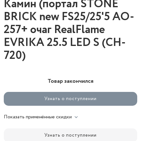
Камин (портал STONE
BRICK new FS25/25'5 AO-
257+ очаг RealFlame
EVRIKA 25.5 LED S (CH-
720)
Товар закончился
Узнать о поступлении
Показать применённые скидки
Узнать о поступлении