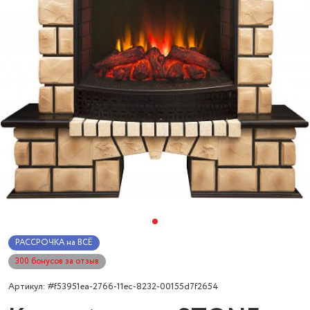
РАССРОЧКА на ВСЁ
300 бонусов за отзыв
Артикул: #f53951ea-2766-11ec-8232-00155d7f2654