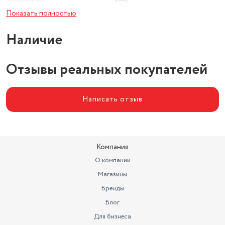
Термостат
есть
Показать полностью
Максимальная мощность (Вт)
2000
Наличие
Защита от перегрева
есть
Конструкция
пристенная
Отзывы реальных покупателей
Электрический камин
да
Работа от сети
да
Написать отзыв
Компания
О компании
Магазины
Бренды
Блог
Для бизнеса