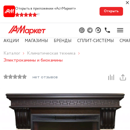
Открыть в приложении «АстМарке‪т‬»
Открыть
41
АКЦИИ
МАГАЗИНЫ
БРЕНДЫ
СПЛИТ-СИСТЕМЫ
СМА
Каталог
Климатическая техника
Электрокамины и биокамины
нет отзывов