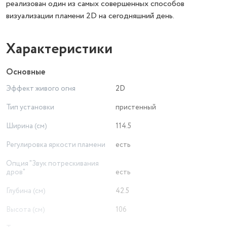
реализован один из самых совершенных способов
визуализации пламени 2D на сегодняшний день.
Характеристики
Основные
Эффект живого огня
2D
Тип установки
пристенный
Ширина (см)
114.5
Регулировка яркости пламени
есть
Опция "Звук потрескивания
дров"
есть
Глубина (см)
42.5
Высота (см)
106