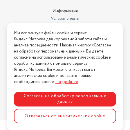
Информация
Условия оплаты
Условия доставки
Мы используем файлы cookie и сервис
Условия возврата
Яндекс.Метрика для корректной работы сайта и
Нашли ошибку на сайте?
Напишите нам
.
анализа посещаемости. Нажимая кнопку «Согласен
на обработку персональных данных», Вы даете
2026 © Интернет-магазин "АстМаркет". У нас есть всё!
согласие на использование аналитических cookie и
обработку данных с помощью сервиса
Яндекс.Метрика. Вы можете отказаться от
аналитических cookie и оставить только
Политика конфиденциальности
необходимые cookie.
Подробнее
.
Согласен на обработку персональных
данных
Разработка сайта
ASTDESIGN
Отказаться от аналитических cookie