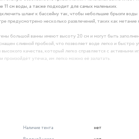
е 11 см воды, а также подходит для самых маленьких.
ключить шланг к бассейну так, чтобы небольшие брызги воды
нтре предусмотрено несколько развлечений, таких как метание 
тены большой ванны имеют высоту 20 см и могут быть заполне
оснащен сливной пробкой, что позволяет воде легко и быстро у
 высокого качества, который легко справляется с активными и
ли произойдёт утечка, им легко можно её залатать.
Наличие тента
нет