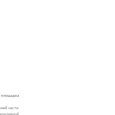
я площадка
жней части
переливной