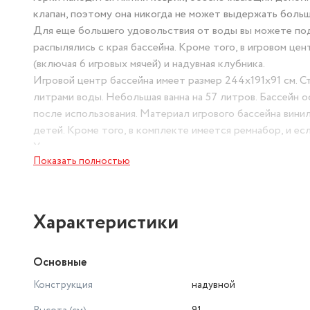
клапан, поэтому она никогда не может выдержать больш
Для еще большего удовольствия от воды вы можете под
распылялись с края бассейна. Кроме того, в игровом це
(включая 6 игровых мячей) и надувная клубника.
Игровой центр бассейна имеет размер 244х191х91 см. С
литрами воды. Небольшая ванна на 57 литров. Бассейн 
после использования. Материал игрового бассейна винил
детей. Кроме того, в комплекте имеется ремнабор, и ес
Характеристики:
Показать полностью
Размер: 244х191х91 см
Объем воды большого бассейна (20 см): 493 л
Объем воды маленького бассейна (11 см): 57 л
Материал: винил, 0,30 мм
Характеристики
Максимальная нагрузка: 81 кг
Ремонтный комплект
Основные
Сливной клапан
Вес: 7 кг
Конструкция
надувной
Объем упаковки: 0,032 м3