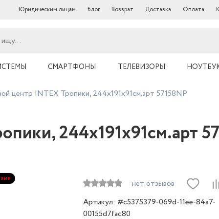
Юридическим лицам
Блог
Возврат
Доставка
Оплата
ИСТЕМЫ
СМАРТФОНЫ
ТЕЛЕВИЗОРЫ
НОУТБУ
ой центр INTEX Тропики, 244х191х91см.арт 57158NP
опики, 244х191х91см.арт 5
тзыв
нет отзывов
Артикул: #c5375379-069d-11ee-84a7-
00155d7fac80