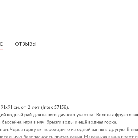
Е
ОТЗЫВЫ
х91 см, от 2 лет (Intex 57158).
ий водный рай для вашего дачного участка! Весёлая фруктова
бассейна, игра в мяч, брызги воды и ещё водная горка.
ом. Через горку вы переходите из одной ванны в другую. В ни
нительную безопасность приземления. Маленькая ванна имеет 