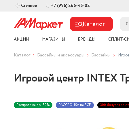
+7 (996) 266-45-02
Степное
Каталог
АКЦИИ
МАГАЗИНЫ
БРЕНДЫ
СПЛИТ-С
Каталог
Бассейны и аксессуары
Бассейны
Игров
Игровой центр INTEX Тр
Распродажа до -50%
РАССРОЧКА на ВСЁ
300 бонусов за о