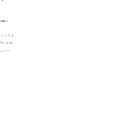
мяча
ны 493
бегать
грами