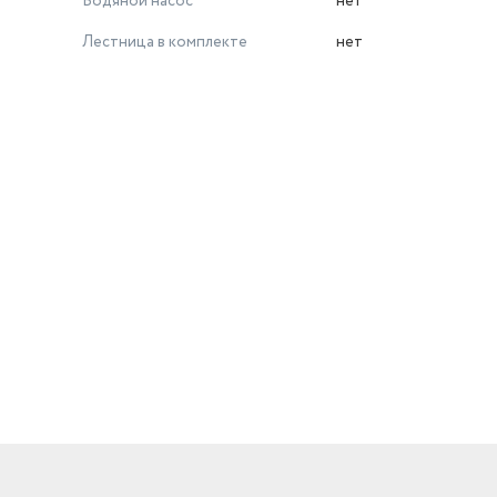
Водяной насос
нет
Лестница в комплекте
нет
й