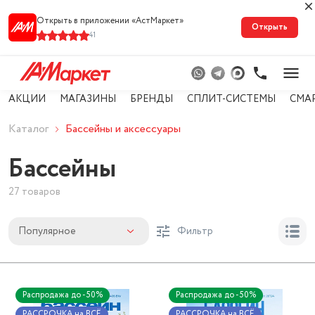
Открыть в приложении «АстМарке‪т‬»
Открыть
41
АКЦИИ
МАГАЗИНЫ
БРЕНДЫ
СПЛИТ-СИСТЕМЫ
СМА
Каталог
Бассейны и аксессуары
Бассейны
27 товаров
Популярное
Фильтр
Распродажа до -50%
Распродажа до -50%
РАССРОЧКА на ВСЁ
РАССРОЧКА на ВСЁ