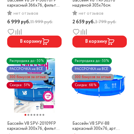
Бассейн V8 SPV-36676FP
Бассейн V8 TRP30576
каркасный 366x76, фильтр-
надувной 305х76см.
насос
нет отзывов
нет отзывов
6 999
руб.
11 999
руб.
2 659
руб.
3 799
руб.
В корзину
В корзину
Распродажа до -50%
Распродажа до -50%
РАССРОЧКА на ВСЁ
РАССРОЧКА на ВСЁ
300 бонусов за отзыв
300 бонусов за отзыв
Скидка: 51%
Скидка: 68%
Бассейн V8 SPV-20109FP
Бассейн V8 SPV-88
каркасный 300x76, фильтр-
каркасный 300x76, арт.
насос (SPV-85)
20109