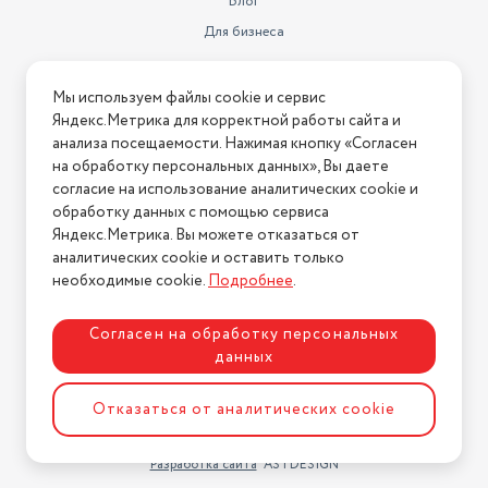
Блог
Для бизнеса
Информация
Мы используем файлы cookie и сервис
Яндекс.Метрика для корректной работы сайта и
Условия оплаты
анализа посещаемости. Нажимая кнопку «Согласен
Условия доставки
на обработку персональных данных», Вы даете
Условия возврата
согласие на использование аналитических cookie и
обработку данных с помощью сервиса
Нашли ошибку на сайте?
Напишите нам
.
Яндекс.Метрика. Вы можете отказаться от
2026 © Интернет-магазин "АстМаркет". У нас есть всё!
аналитических cookie и оставить только
необходимые cookie.
Подробнее
.
Согласен на обработку персональных
Политика конфиденциальности
данных
Отказаться от аналитических cookie
Разработка сайта
ASTDESIGN