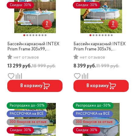
Скидка: 30%
Скидка: 30%
Бассейн каркасный INTEX
Бассейн каркасный INTEX
Prism Frame 305x99,
Prism Frame 305x76,
фильтр-насос, арт.
фильтр-насос, арт. 26702
нет отзывов
нет отзывов
26706SC
13 299
руб.
18 999
руб.
8 399
руб.
11 999
руб.
В корзину
В корзину
Распродажа до -50%
Распродажа до -50%
РАССРОЧКА на ВСЁ
РАССРОЧКА на ВСЁ
300 бонусов за отзыв
300 бонусов за отзыв
Скидка: 30%
Скидка: 30%