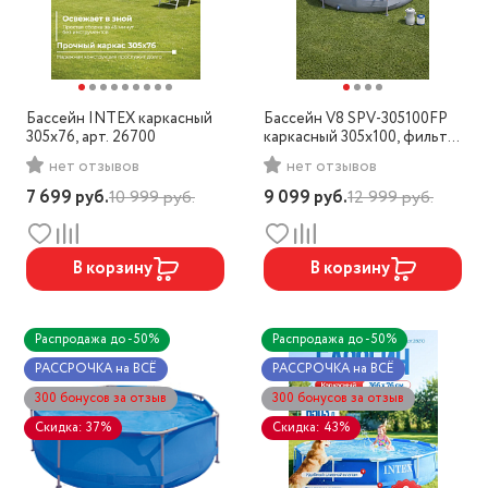
Бассейн INTEX каркасный
Бассейн V8 SPV-305100FP
305x76, арт. 26700
каркасный 305x100, фильтр-
насос
нет отзывов
нет отзывов
7 699
руб.
10 999
руб.
9 099
руб.
12 999
руб.
В корзину
В корзину
Распродажа до -50%
Распродажа до -50%
РАССРОЧКА на ВСЁ
РАССРОЧКА на ВСЁ
300 бонусов за отзыв
300 бонусов за отзыв
Скидка: 37%
Скидка: 43%