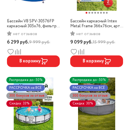
Бассейн V8 SPV-30576FP
Бассейн каркасный Intex
каркасный 305x76, фильтр-
Metal Frame 366x76см, арт.
насос
28210
нет отзывов
нет отзывов
6 299
руб.
9 999
руб.
9 099
руб.
15 999
руб.
В корзину
В корзину
Распродажа до -50%
Распродажа до -50%
РАССРОЧКА на ВСЁ
РАССРОЧКА на ВСЁ
300 бонусов за отзыв
300 бонусов за отзыв
Скидка: 33%
Скидка: 30%