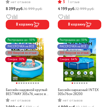
5
нет отзывов
1 отзыв
8 399
руб.
16 999
руб.
4 199
руб.
12 999
руб.
В корзину
В корзину
Распродажа до -50%
Распродажа до -50%
РАССРОЧКА на ВСЁ
РАССРОЧКА на ВСЁ
300 бонусов за отзыв
300 бонусов за отзыв
Скидка: 30%
Скидка: 64%
Бассейн надувной круглый
Бассейн каркасный INTEX
BESTWAY 305х76, насос в
305х76см 28200
комплекте арт. 57270 BW
нет отзывов
нет отзывов