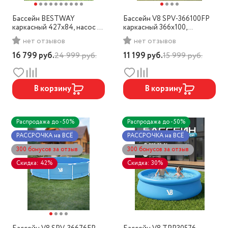
Бассейн BESTWAY
Бассейн V8 SPV-366100FP
каркасный 427x84, насос в
каркасный 366x100,
комплекте, арт. 56595 BW
фильтр-насос
нет отзывов
нет отзывов
16 799
руб.
24 999
руб.
11 199
руб.
15 999
руб.
В корзину
В корзину
Распродажа до -50%
Распродажа до -50%
РАССРОЧКА на ВСЁ
РАССРОЧКА на ВСЁ
300 бонусов за отзыв
300 бонусов за отзыв
Скидка: 42%
Скидка: 30%