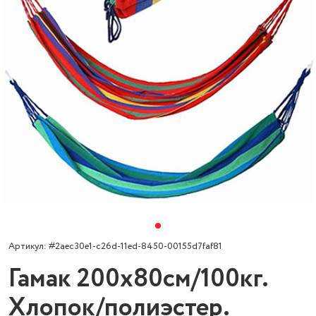
Артикул: #2aec30e1-c26d-11ed-8450-00155d7faf81
Гамак 200х80см/100кг.
Хлопок/полиэстер.