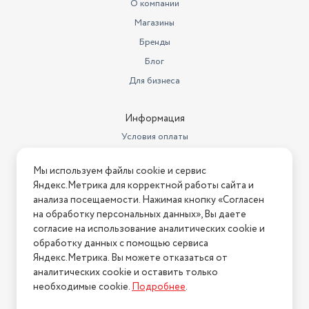
О компании
Магазины
Бренды
Блог
Для бизнеса
Информация
Условия оплаты
Условия доставки
Мы используем файлы cookie и сервис
Условия возврата
Яндекс.Метрика для корректной работы сайта и
Нашли ошибку на сайте?
Напишите нам
.
анализа посещаемости. Нажимая кнопку «Согласен
на обработку персональных данных», Вы даете
2026 © Интернет-магазин "АстМаркет". У нас есть всё!
согласие на использование аналитических cookie и
обработку данных с помощью сервиса
Яндекс.Метрика. Вы можете отказаться от
аналитических cookie и оставить только
Политика конфиденциальности
необходимые cookie.
Подробнее
.