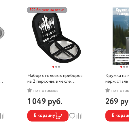
300 бонусов за отзыв
Набор столовых приборов
Кружка на 
на 2 персоны. в чехле.
нерж.стал
РУССО ТУРИСТО
ТУРИСТО
нет отзывов
нет отз
1 049
руб.
269
ру
В корзину
В корзи