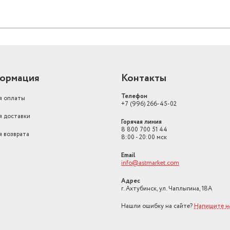
ормация
Контакты
Телефон
я оплаты
+7 (996) 266-45-02
я доставки
Горячая линия
8 800 700 51 44
я возврата
8:00 - 20:00 мск
Email
info@astmarket.com
Адрес
г. Ахтубинск, ул. Чаплыгина, 18А
Нашли ошибку на сайте?
Напишите н