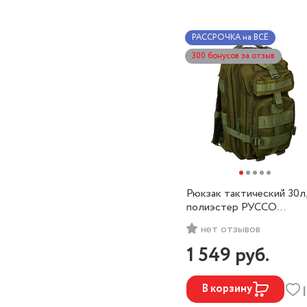
РАССРОЧКА на ВСЁ
300 бонусов за отзыв
Рюкзак тактический 30л
полиэстер РУССО
ТУРИСТО
нет отзывов
1 549
руб.
В корзину