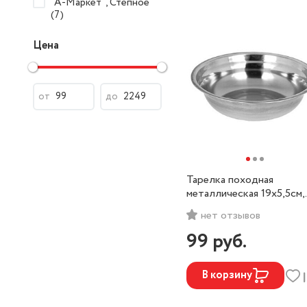
"А-Маркет", Степное
(7)
Цена
от
до
Тарелка походная
металлическая 19х5,5см,
РУССО ТУРИСТО
нет отзывов
99
руб.
В корзину