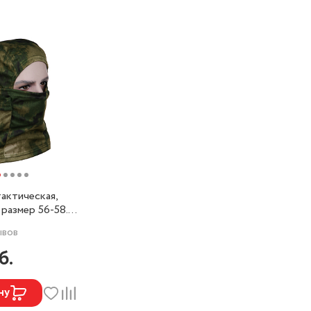
тактическая,
 размер 56-58.
УРИСТО
ывов
б.
ну