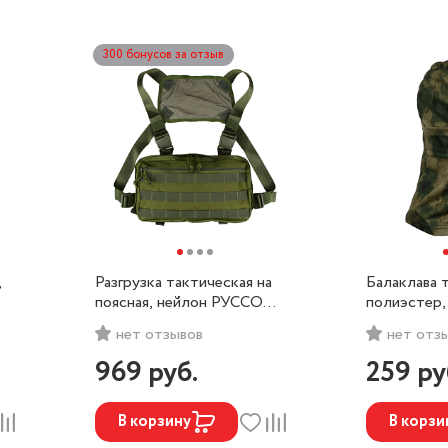
300 бонусов за отзыв
,
Разгрузка тактическая на
Балаклава 
поясная, нейлон РУССО
полиэстер,
ТУРИСТО
РУССО Т
нет отзывов
нет отз
969
руб.
259
ру
В корзину
В корзи