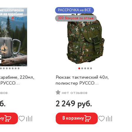
РАССРОЧКА на ВСЁ
300 бонусов за отзыв
карабине, 220мл,
Рюкзак тактический 40л,
ь РУССО
полиэстер РУССО
ТУРИСТО
ывов
нет отзывов
б.
2 249
руб.
ну
В корзину