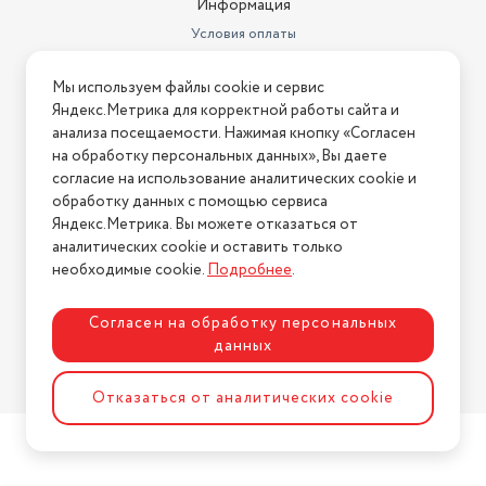
Информация
Условия оплаты
Условия доставки
Мы используем файлы cookie и сервис
Условия возврата
Яндекс.Метрика для корректной работы сайта и
Нашли ошибку на сайте?
Напишите нам
.
анализа посещаемости. Нажимая кнопку «Согласен
на обработку персональных данных», Вы даете
2026 © Интернет-магазин "АстМаркет". У нас есть всё!
согласие на использование аналитических cookie и
обработку данных с помощью сервиса
Яндекс.Метрика. Вы можете отказаться от
аналитических cookie и оставить только
Политика конфиденциальности
необходимые cookie.
Подробнее
.
Согласен на обработку персональных
данных
Разработка сайта
ASTDESIGN
Отказаться от аналитических cookie