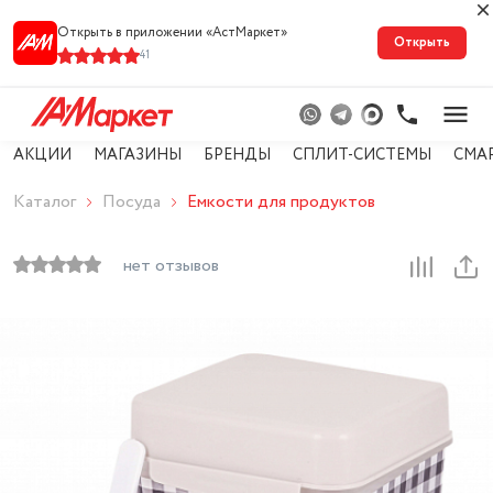
Открыть в приложении «АстМарке‪т‬»
Открыть
41
АКЦИИ
МАГАЗИНЫ
БРЕНДЫ
СПЛИТ-СИСТЕМЫ
СМА
Каталог
Посуда
Емкости для продуктов
нет отзывов