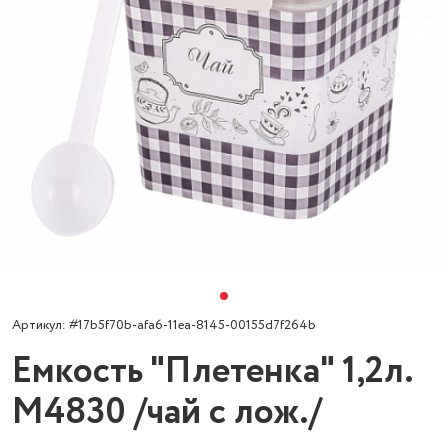
Артикул: #17b5f70b-afa6-11ea-8145-00155d7f264b
Емкость "Плетенка" 1,2л.
М4830 /чай с лож./