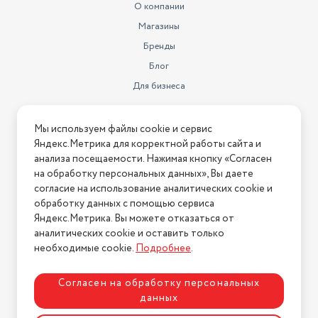
О компании
Магазины
Бренды
Блог
Для бизнеса
Информация
Мы используем файлы cookie и сервис
Яндекс.Метрика для корректной работы сайта и
Условия оплаты
анализа посещаемости. Нажимая кнопку «Согласен
Условия доставки
на обработку персональных данных», Вы даете
Условия возврата
согласие на использование аналитических cookie и
обработку данных с помощью сервиса
Нашли ошибку на сайте?
Напишите нам
.
Яндекс.Метрика. Вы можете отказаться от
2026 © Интернет-магазин "АстМаркет". У нас есть всё!
аналитических cookie и оставить только
необходимые cookie.
Подробнее
.
Согласен на обработку персональных
Политика конфиденциальности
данных