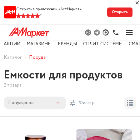
Открыть в приложении «АстМарке‪т‬»
Открыть
41
АКЦИИ
МАГАЗИНЫ
БРЕНДЫ
СПЛИТ-СИСТЕМЫ
СМА
Каталог
Посуда
Емкости для продуктов
2 товара
Популярное
Фильтр