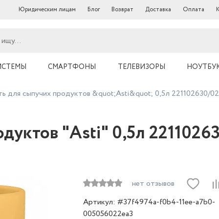
Юридическим лицам
Блог
Возврат
Доставка
Оплата
ИСТЕМЫ
СМАРТФОНЫ
ТЕЛЕВИЗОРЫ
НОУТБУ
ь для сыпучих продуктов &quot;Asti&quot; 0,5л 221102630/02
дуктов "Asti" 0,5л 2211026
нет отзывов
Артикул: #37f4974a-f0b4-11ee-a7b0-
005056022ea3