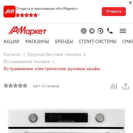
Открыть в приложении «АстМарке‪т‬»
Открыть
41
АКЦИИ
МАГАЗИНЫ
БРЕНДЫ
СПЛИТ-СИСТЕМЫ
СМА
Каталог
Крупная бытовая техника
Встраиваемая техника
Встраиваемые электрические духовые шкафы
нет отзывов