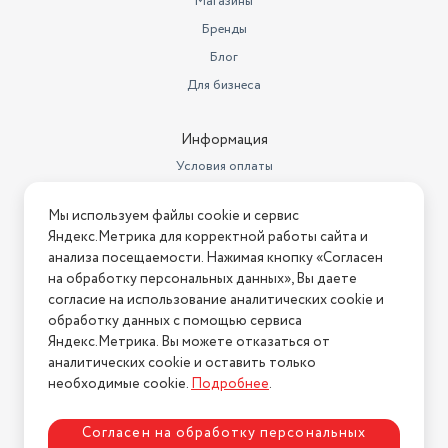
Магазины
Мощность гриля
1300 Вт
Бренды
Блог
Для бизнеса
Информация
Условия оплаты
Условия доставки
Мы используем файлы cookie и сервис
Условия возврата
Яндекс.Метрика для корректной работы сайта и
Нашли ошибку на сайте?
Напишите нам
.
анализа посещаемости. Нажимая кнопку «Согласен
на обработку персональных данных», Вы даете
2026 © Интернет-магазин "АстМаркет". У нас есть всё!
согласие на использование аналитических cookie и
обработку данных с помощью сервиса
Яндекс.Метрика. Вы можете отказаться от
аналитических cookie и оставить только
Политика конфиденциальности
необходимые cookie.
Подробнее
.
Согласен на обработку персональных