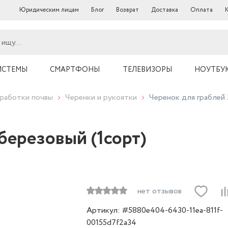
Юридическим лицам
Блог
Возврат
Доставка
Оплата
ИСТЕМЫ
СМАРТФОНЫ
ТЕЛЕВИЗОРЫ
НОУТБУ
работки почвы
Черенки и рукоятки
Черенок для граблей 
березовый (1сорт)
нет отзывов
Артикул: #5880e404-6430-11ea-811f-
00155d7f2a34