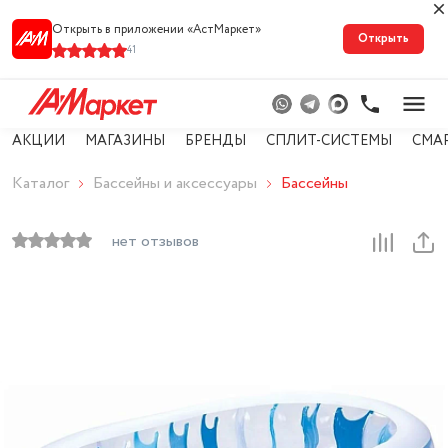
Открыть в приложении «АстМарке‪т‬»
Открыть
41
АКЦИИ
МАГАЗИНЫ
БРЕНДЫ
СПЛИТ-СИСТЕМЫ
СМА
Каталог
Бассейны и аксессуары
Бассейны
нет отзывов