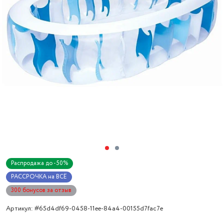
Распродажа до -50%
РАССРОЧКА на ВСЁ
300 бонусов за отзыв
Артикул: #65d4df69-0458-11ee-84a4-00155d7fac7e