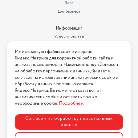
Блог
Для бизнеса
Информация
Условия оплаты
Условия доставки
Мы используем файлы cookie и сервис
Условия возврата
Яндекс.Метрика для корректной работы сайта и
Нашли ошибку на сайте?
Напишите нам
.
анализа посещаемости. Нажимая кнопку «Согласен
на обработку персональных данных», Вы даете
2026 © Интернет-магазин "АстМаркет". У нас есть всё!
согласие на использование аналитических cookie и
обработку данных с помощью сервиса
Яндекс.Метрика. Вы можете отказаться от
аналитических cookie и оставить только
Политика конфиденциальности
необходимые cookie.
Подробнее
.
Согласен на обработку персональных
данных
Разработка сайта
ASTDESIGN