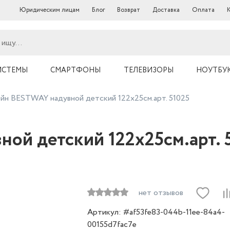
Юридическим лицам
Блог
Возврат
Доставка
Оплата
ИСТЕМЫ
СМАРТФОНЫ
ТЕЛЕВИЗОРЫ
НОУТБУ
йн BESTWAY надувной детский 122х25см.арт. 51025
ой детский 122х25см.арт. 
нет отзывов
Артикул: #af53fe83-044b-11ee-84a4-
00155d7fac7e