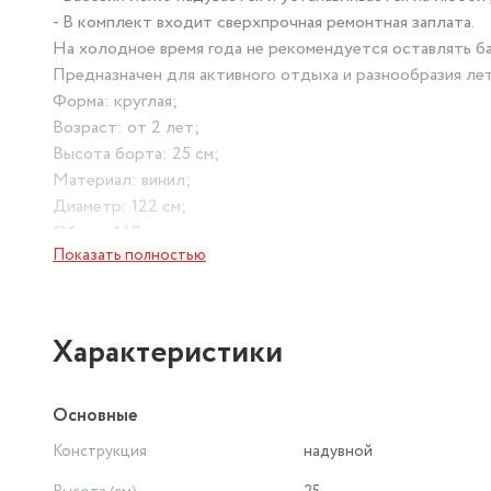
- В комплект входит сверхпрочная ремонтная заплата.
На холодное время года не рекомендуется оставлять б
Предназначен для активного отдыха и разнообразия лет
Форма: круглая;
Возраст: от 2 лет;
Высота борта: 25 см;
Материал: винил;
Диаметр: 122 см;
Объем: 140 л;
Показать полностью
Вес: 0,747 кг.
Характеристики
Основные
Конструкция
надувной