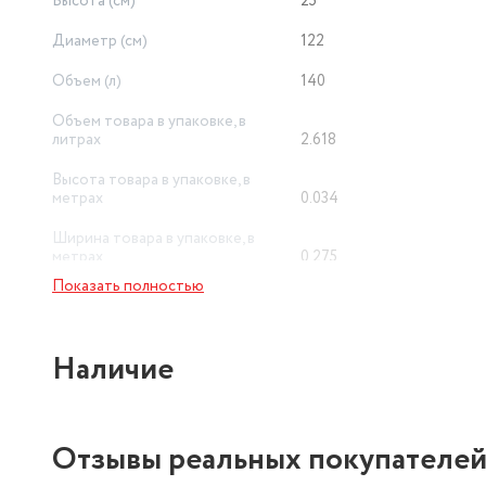
Высота (см)
25
Диаметр (см)
122
Объем (л)
140
Объем товара в упаковке, в
литрах
2.618
Высота товара в упаковке, в
метрах
0.034
Ширина товара в упаковке, в
метрах
0.275
Показать полностью
Наличие
Отзывы реальных покупателе