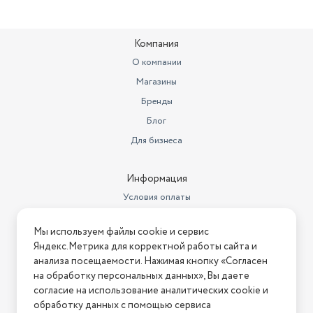
упаковки
80х80х80 см
Габариты упаковки WB
СГТ
Компания
О компании
Магазины
Бренды
Блог
Для бизнеса
Информация
Условия оплаты
Условия доставки
Мы используем файлы cookie и сервис
Условия возврата
Яндекс.Метрика для корректной работы сайта и
Нашли ошибку на сайте?
Напишите нам
.
анализа посещаемости. Нажимая кнопку «Согласен
на обработку персональных данных», Вы даете
2026 © Интернет-магазин "АстМаркет". У нас есть всё!
согласие на использование аналитических cookie и
обработку данных с помощью сервиса