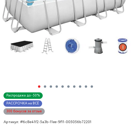
Распродажа до -50%
РАССРОЧКА на ВСЁ
300 бонусов за отзыв
Артикул: #6c8e41f2-5a3b-11ee-9f11-005056b72201