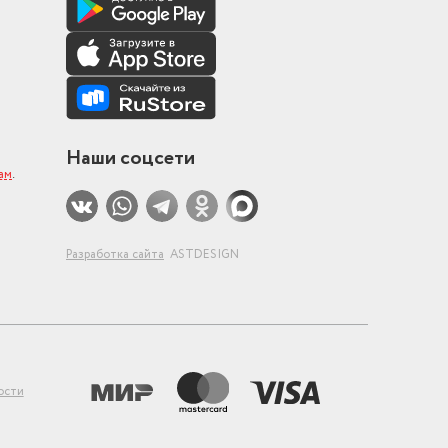
Наши соцсети
ам
.
Разработка сайта
ASTDESIGN
ости