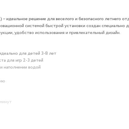
92) – идеальное решение для веселого и безопасного летнего от
нновационной системой быстрой установки создан специально 
рукции, удобство использования и привлекательный дизайн.
 идеально для детей 3-8 лет
та для игр 2-3 детей
ри наполнении водой
цию
 минут
ие игры
ию
ериалы