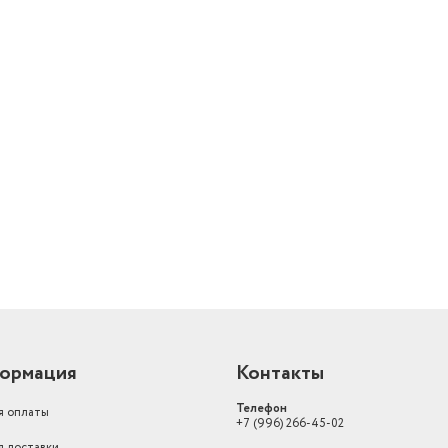
Вес товара в упаковке, (кг)
3.21
Глубина предмета
183
Гарантия (мес)
3 месяца
Материал
ПВХ (поливинилхлори
й
Гарантийный срок
3 месяца
Вес с учетом упаковки
3031
Цвет товара
голубой
Цвет
синий
ормация
Контакты
Телефон
я оплаты
+7 (996) 266-45-02
я доставки