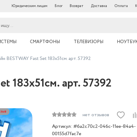
Юридическим лицам
Блог
Возврат
Доставка
Оплата
ИСТЕМЫ
СМАРТФОНЫ
ТЕЛЕВИЗОРЫ
НОУТБУ
йн BESTWAY Fast Set 183х51см. арт. 57392
t 183х51см. арт. 57392
тзыв
нет отзывов
Артикул: #6a2c70c2-046c-11ee-84a4-
00155d7fac7e