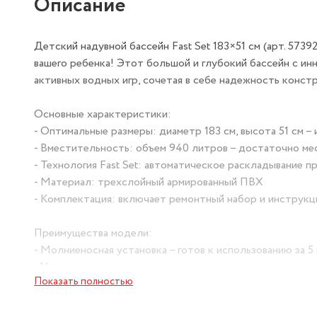
Описание
Детский надувной бассейн Fast Set 183×51 см (арт. 573
вашего ребенка! Этот большой и глубокий бассейн с и
активных водных игр, сочетая в себе надежность конст
Основные характеристики:
- Оптимальные размеры: диаметр 183 см, высота 51 см –
- Вместительность: объем 940 литров – достаточно мес
- Технология Fast Set: автоматическое раскладывание п
- Материал: трехслойный армированный ПВХ
- Комплектация: включает ремонтный набор и инструк
Преимущества модели:
- Молниеносная установка – готов к использованию за 5
- Усиленная конструкция – выдерживает активные детск
Показать полностью
- Оптимальная глубина – безопасна для обучения плаван
- Экологичность – сертифицированные безопасные мат