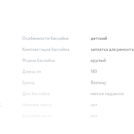
ыми элементами
 глубина 51 см
ваше время
ханическим повреждениям
Особенности бассейна
детский
ктерий
Комплектация бассейна
заплатка для ремонта
террасы
Форма бассейна
круглый
о наполнения
Длина, см
183
Бренд
Bestway
я нагрузки
Дно бассейна
мягкое надувное
очности
;
Наличие тента
нет
я
Водяной насос
нет
Лестница в комплекте
нет