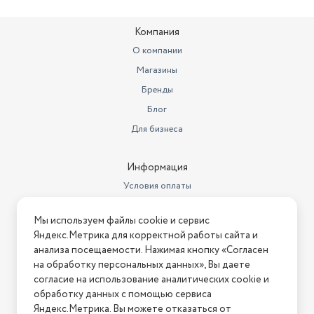
Вес товара в упаковке, (кг)
0.9
Компания
Вес в транспортной упаковке
0.946 кг
О компании
Магазины
Габариты транспортной
упаковки
29.75х29.75х4.25 см
Бренды
Диаметр нижнего яруса
Блог
1 г.
Для бизнеса
Тип
детский бассейн
Дополнительная информация
ремонткомплект
Информация
Условия оплаты
Глубина (см)
25
Условия доставки
Мы используем файлы cookie и сервис
Условия возврата
Яндекс.Метрика для корректной работы сайта и
Нашли ошибку на сайте?
Напишите нам
.
анализа посещаемости. Нажимая кнопку «Согласен
на обработку персональных данных», Вы даете
2026 © Интернет-магазин "АстМаркет". У нас есть всё!
согласие на использование аналитических cookie и
обработку данных с помощью сервиса
Яндекс.Метрика. Вы можете отказаться от