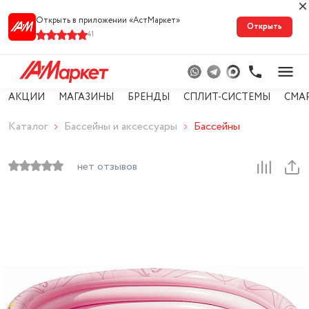
Открыть в приложении «АстМарке‪т‬»
Открыть
41
АКЦИИ
МАГАЗИНЫ
БРЕНДЫ
СПЛИТ-СИСТЕМЫ
СМА
Каталог
Бассейны и аксессуары
Бассейны
нет отзывов