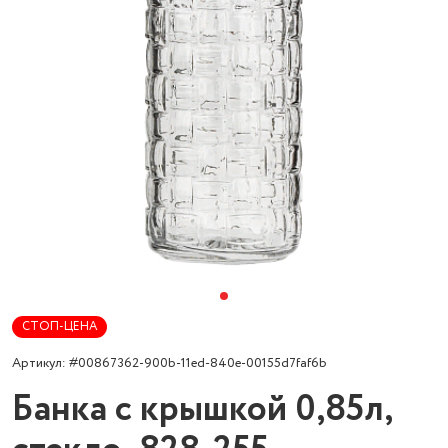
СТОП-ЦЕНА
Артикул: #00867362-900b-11ed-840e-00155d7faf6b
Банка с крышкой 0,85л,