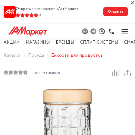
Открыть в приложении «АстМарке‪т‬»
Открыть
41
АКЦИИ
МАГАЗИНЫ
БРЕНДЫ
СПЛИТ-СИСТЕМЫ
СМА
Каталог
Посуда
Емкости для продуктов
нет отзывов