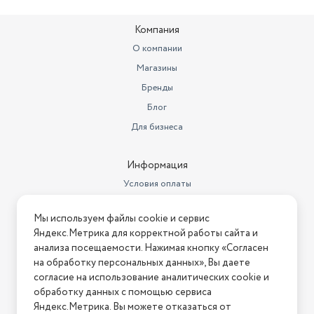
Компания
О компании
Магазины
Бренды
Блог
Для бизнеса
Информация
Условия оплаты
Условия доставки
Мы используем файлы cookie и сервис
Условия возврата
Яндекс.Метрика для корректной работы сайта и
Нашли ошибку на сайте?
Напишите нам
.
анализа посещаемости. Нажимая кнопку «Согласен
на обработку персональных данных», Вы даете
2026 © Интернет-магазин "АстМаркет". У нас есть всё!
согласие на использование аналитических cookie и
обработку данных с помощью сервиса
Яндекс.Метрика. Вы можете отказаться от