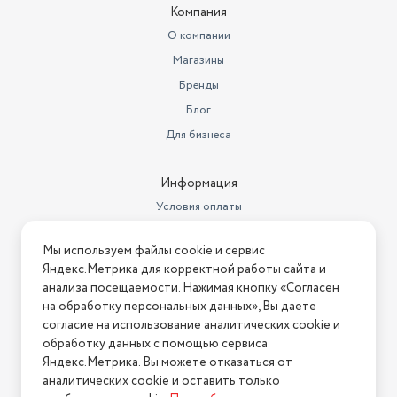
Компания
О компании
Магазины
Бренды
Блог
Для бизнеса
Информация
Условия оплаты
Условия доставки
Мы используем файлы cookie и сервис
Условия возврата
Яндекс.Метрика для корректной работы сайта и
Нашли ошибку на сайте?
Напишите нам
.
анализа посещаемости. Нажимая кнопку «Согласен
на обработку персональных данных», Вы даете
2026 © Интернет-магазин "АстМаркет". У нас есть всё!
согласие на использование аналитических cookie и
обработку данных с помощью сервиса
Яндекс.Метрика. Вы можете отказаться от
аналитических cookie и оставить только
Политика конфиденциальности