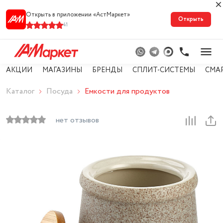
Открыть в приложении «АстМарке‪т‬»
Открыть
41
АКЦИИ
МАГАЗИНЫ
БРЕНДЫ
СПЛИТ-СИСТЕМЫ
СМА
Каталог
Посуда
Емкости для продуктов
нет отзывов