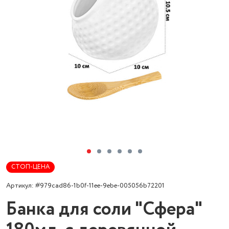
СТОП-ЦЕНА
Артикул: #979cad86-1b0f-11ee-9ebe-005056b72201
Банка для соли "Сфера"