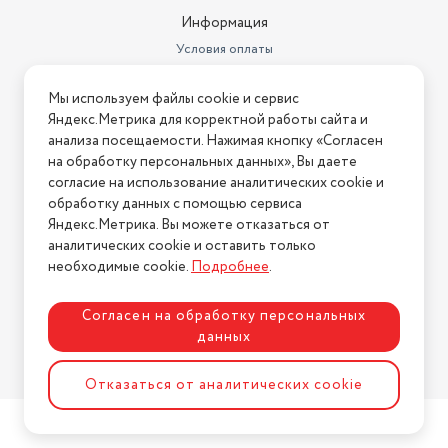
Информация
Условия оплаты
Условия доставки
Мы используем файлы cookie и сервис
Условия возврата
Яндекс.Метрика для корректной работы сайта и
Нашли ошибку на сайте?
Напишите нам
.
анализа посещаемости. Нажимая кнопку «Согласен
на обработку персональных данных», Вы даете
2026 © Интернет-магазин "АстМаркет". У нас есть всё!
согласие на использование аналитических cookie и
обработку данных с помощью сервиса
Яндекс.Метрика. Вы можете отказаться от
аналитических cookie и оставить только
Политика конфиденциальности
необходимые cookie.
Подробнее
.
Согласен на обработку персональных
данных
Разработка сайта
ASTDESIGN
Отказаться от аналитических cookie