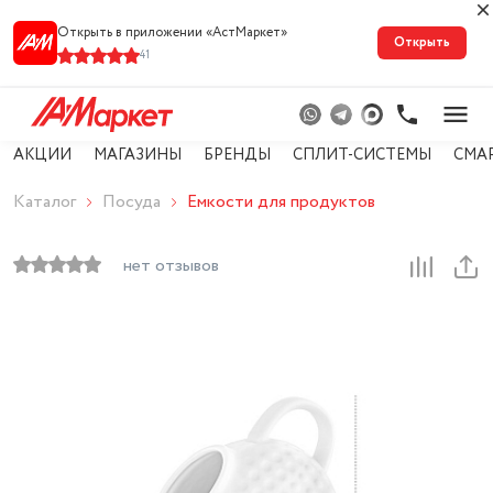
Открыть в приложении «АстМарке‪т‬»
Открыть
41
АКЦИИ
МАГАЗИНЫ
БРЕНДЫ
СПЛИТ-СИСТЕМЫ
СМА
Каталог
Посуда
Емкости для продуктов
нет отзывов