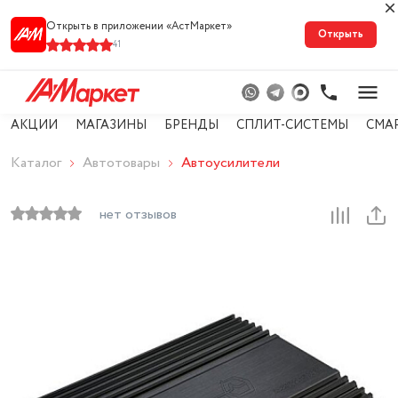
Открыть в приложении «АстМарке‪т‬»
Открыть
41
АКЦИИ
МАГАЗИНЫ
БРЕНДЫ
СПЛИТ-СИСТЕМЫ
СМА
Каталог
Автотовары
Автоусилители
нет отзывов