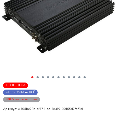
СТОП-ЦЕНА
РАССРОЧКА на ВСЁ
300 бонусов за отзыв
Артикул: #305be73b-ef37-11ed-8489-00155d7faf8d