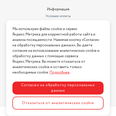
Информация
Условия оплаты
Условия доставки
Мы используем файлы cookie и сервис
Условия возврата
Яндекс.Метрика для корректной работы сайта и
Нашли ошибку на сайте?
Напишите нам
.
анализа посещаемости. Нажимая кнопку «Согласен
на обработку персональных данных», Вы даете
2026 © Интернет-магазин "АстМаркет". У нас есть всё!
согласие на использование аналитических cookie и
обработку данных с помощью сервиса
Яндекс.Метрика. Вы можете отказаться от
аналитических cookie и оставить только
Политика конфиденциальности
необходимые cookie.
Подробнее
.
Согласен на обработку персональных
данных
Разработка сайта
ASTDESIGN
Отказаться от аналитических cookie