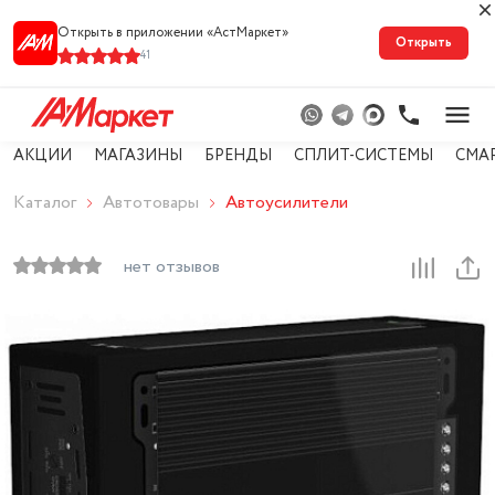
Открыть в приложении «АстМарке‪т‬»
Открыть
41
АКЦИИ
МАГАЗИНЫ
БРЕНДЫ
СПЛИТ-СИСТЕМЫ
СМА
Каталог
Автотовары
Автоусилители
нет отзывов