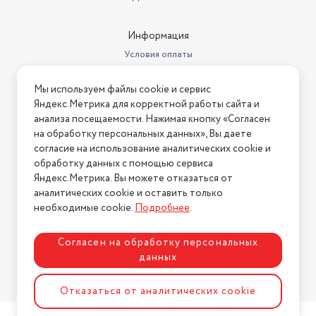
Информация
Условия оплаты
Условия доставки
Мы используем файлы cookie и сервис
Условия возврата
Яндекс.Метрика для корректной работы сайта и
Нашли ошибку на сайте?
Напишите нам
.
анализа посещаемости. Нажимая кнопку «Согласен
на обработку персональных данных», Вы даете
2026 © Интернет-магазин "АстМаркет". У нас есть всё!
согласие на использование аналитических cookie и
обработку данных с помощью сервиса
Яндекс.Метрика. Вы можете отказаться от
аналитических cookie и оставить только
Политика конфиденциальности
необходимые cookie.
Подробнее
.
Согласен на обработку персональных
данных
Разработка сайта
ASTDESIGN
Отказаться от аналитических cookie