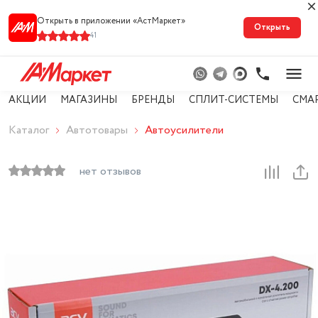
Открыть в приложении «АстМарке‪т‬»
Открыть
41
АКЦИИ
МАГАЗИНЫ
БРЕНДЫ
СПЛИТ-СИСТЕМЫ
СМА
Каталог
Автотовары
Автоусилители
нет отзывов