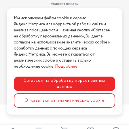
Условия оплаты
Условия доставки
Мы используем файлы cookie и сервис
Условия возврата
Яндекс.Метрика для корректной работы сайта и
Нашли ошибку на сайте?
Напишите нам
.
анализа посещаемости. Нажимая кнопку «Согласен
на обработку персональных данных», Вы даете
2026 © Интернет-магазин "АстМаркет". У нас есть всё!
согласие на использование аналитических cookie и
обработку данных с помощью сервиса
Яндекс.Метрика. Вы можете отказаться от
аналитических cookie и оставить только
Политика конфиденциальности
необходимые cookie.
Подробнее
.
Согласен на обработку персональных
данных
Разработка сайта
ASTDESIGN
Отказаться от аналитических cookie